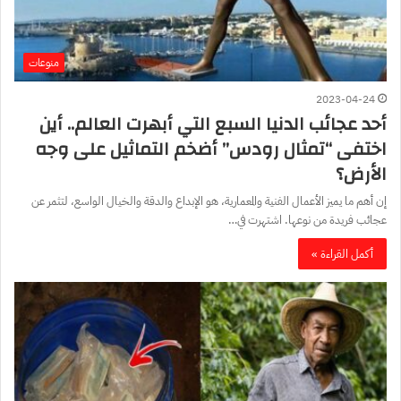
منوعات
2023-04-24
أحد عجائب الدنيا السبع التي أبهرت العالم.. أين
اختفى “تمثال رودس” أضخم التماثيل على وجه
الأرض؟
إن أهم ما يميز الأعمال الفنية والمعمارية، هو الإبداع والدقة والخيال الواسع، لتثمر عن
عجائب فريدة من نوعها. اشتهرت في…
أكمل القراءة »