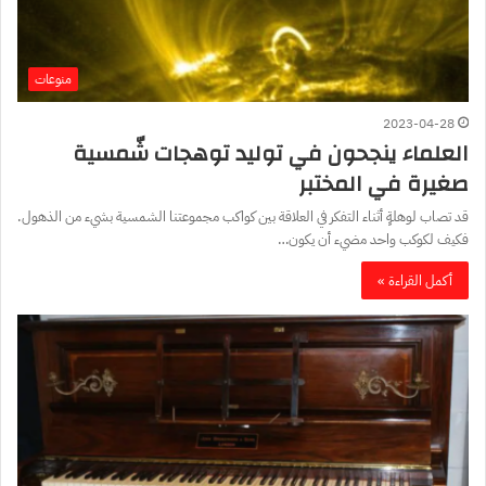
منوعات
2023-04-28
العلماء ينجحون في توليد توهجات شّمسية
صغيرة في المختبر
قد تصاب لوهلةٍ أثناء التفكر في العلاقة بين كواكب مجموعتنا الشمسية بشيء من الذهول.
فكيف لكوكب واحد مضيء أن يكون…
أكمل القراءة »