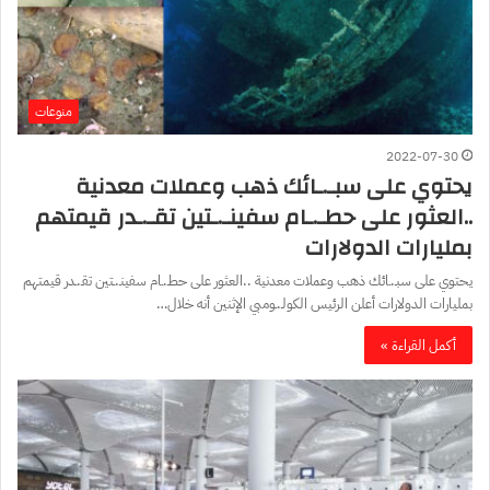
منوعات
2022-07-30
يحتوي على سبـ.ـائك ذهب وعملات معدنية
..العثور على حطـ.ـام سفينـ.ـتين تقـ.ـدر قيمتهم
بمليارات الدولارات
يحتوي على سبـ.ـائك ذهب وعملات معدنية ..العثور على حطـ.ـام سفينـ.ـتين تقـ.ـدر قيمتهم
بمليارات الدولارات أعلن الرئيس الكولـ.ـومبي الإثنين أنه خلال…
أكمل القراءة »