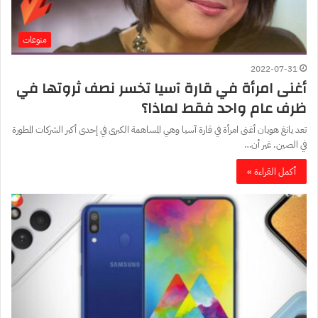
منوعات
2022-07-31
أغنى امرأة في قارة آسيا تخسر نصف ثروتها في
ظرف عام واحد فقط لماذا؟
تعد يانغ هويان أغنى امرأة في قارة آسيا وهي المساهمة الكبرى في إحدى أكبر الشركات المطورة
في الصين. غير أن…
أكمل القراءة »