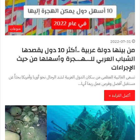
منوعات
2022-07-31
من بينها دولة عربية ..أكثر 10 دول يقصدها
الشباب العربي للـ.ـهـ.ـجرة وأسهلها من حيث
الإجراءات
تسعى الغالبية العظمى من سكان الدول العربية لشد الرحال نحو أوربا وأمريكا بحثاً عن
مستقبل أفضل وفرص عمل ربما أنها…
أكمل القراءة »