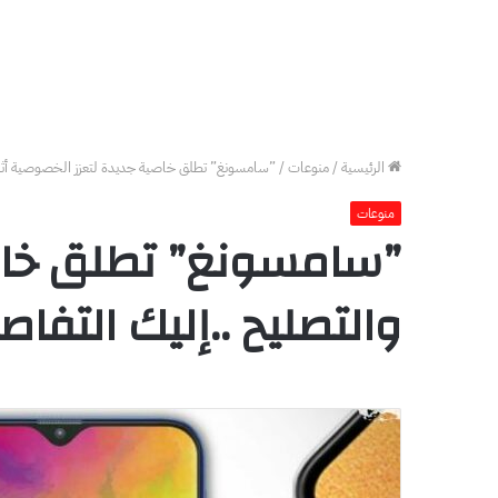
الرئيسية
/
منوعات
/
‏”سامسونغ” تطلق خاصية جديدة لتعزز الخصوصية أثناء
منوعات
‏”سامسونغ” تطلق خاصي
والتصليح ..إليك التفاص