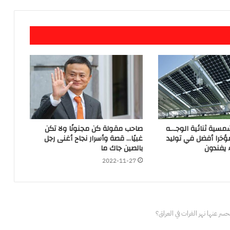
مسية ثنائية الوجـ.ـه
صاحب مقولة كن مجنونًا ولا تكن
ؤخرا أفضل في توليد
غبيًا… قصة وأسرار نجاح أغنى رجل
ء يفندون
بالصين جاك ما
2022-11-27