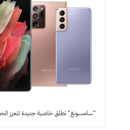
‏”سامسـونغ” تطلق خاصية جديدة لتعزز الخص