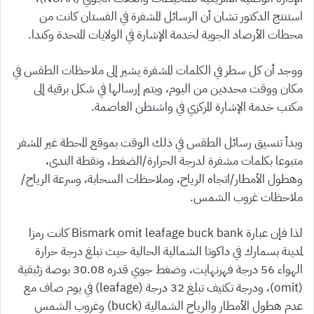
استنتج الدكتور تشان أن الرسائل المشفرة في الفستان كانت من
محطات الأرصاد الجوية لخدمة الإشارة في الولايات المتحدة وكندا.
ووجد أن كل سطر في الكلمات المشفرة يشير إلى ملاحظات الطقس في
مكان ووقت محددين من اليوم، ويتم إرسالها في شكل برقية إلى
مكتب خدمة الإشارة المركزي في واشنطن العاصمة.
وبدأ تنسيق رسائل الطقس في ذلك الوقت بموقع المحطة غير المشفر
متبوعا بكلمات مشفرة لدرجة الحرارة/الضغط، ونقطة الندى،
وهطول الأمطار/اتجاه الرياح، وملاحظات السحابة، وسرعة الرياح/
ملاحظات غروب الشمس.
لذا فإن عبارة Bismark omit leafage buck bank كانت رمزا
لمدينة بسمارك في داكوتا الشمالية الحالية حيث تبلغ درجة حرارة
الهواء 56 درجة فهرنهايت، وضغط جوي قدره 30.08 بوصة زئبقية
(omit)، ودرجة تكثيف تبلغ 32 درجة (leafage) في يوم صاف مع
عدم هطول الأمطار والرياح الشمالية (buck) وغروب الشمس