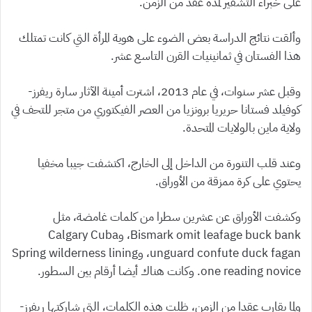
على خبراء التشفير لمدة عقد من الزمن.
وألقت نتائج الدراسة بعض الضوء على هوية المرأة التي كانت تمتلك
هذا الفستان في ثمانينيات القرن التاسع عشر.
وقبل عشر سنوات، في عام 2013، اشترت أمينة الآثار سارة ريفرز-
كوفيلد فستانا حريريا برونزيا من العصر الفيكتوري من متجر للتحف في
ولاية ماين بالولايات المتحدة.
وعند قلب التنورة من الداخل إلى الخارج، اكتشفت جيبا مخفيا
يحتوي على كرة ممزقة من الأوراق.
وكشفت الأوراق عن عشرين سطرا من كلمات غامضة، مثل
Bismark omit leafage buck bank، وCalgary Cuba
unguard confute duck fagan، وSpring wilderness lining
one reading novice. وكانت هناك أيضا أرقام بين السطور.
ولما يقارب عقدا من الزمن، ظلت هذه الكلمات، التي شاركتها ريفرز-