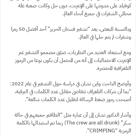
كوفيلد على مدونتها على الإنترنت، دون حل وكانت صعبة علة
محللي الشفرات في جميع أنحاء العالم.
وبالنسبة للبعض، يعد “تشفير فستان الحرير” أحد أفضل 50 رمزا
وشفرات لم يتم حلها في العالم.
ومع استبعاد العديد من النظريات، ضيّق مصممو التشفير عبر
الإنترنت الاحتماليات إلى أنه من المحتمل أن يكون نوعا من الرموز
التلغرافية المختصرة.
وأوضح الباحث واين تشان في دراسة حول التشفير في عام 2022:
“بما أن شركات التلغراف تتقاضى مقابل عدد الكلمات في البرقية،
أصبحت رموز ضغط الرسالة لتقليل عدد الكلمات شائعة”.
وأشار الدكتور تشان إلى أن عبارة مثل “الطاقم جميعهم في حالة
سكر” (The crew are all drunk) ربما تم استبدالها بالكلمة
الرمزية “CRIMPING”.