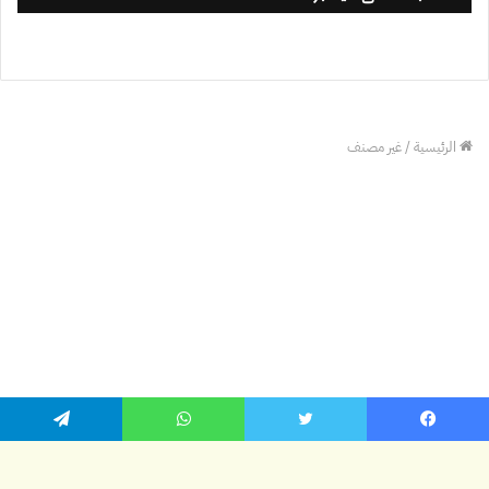
يسبوك
تويتر
واتساب
تيلقرام