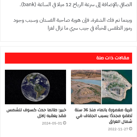
الصافي بالإضافة إلى سرعة الرياح 12 ميلا في الساعة (bank).
وبينما تم فك الشفرة، فإن هوية صاحبة الفستان وسبب وجود
رموز الطقس المخبأة في جيب سري ما تزال لغزا
مقالات ذات صلة
قرية مغمورة بالماء منذ 36 سنة
خبير: طالما حدث كسوف للشمس
تطفو مجددًا بسبب الجفاف في
فقد يعقبه زلازل
شمال العراق
2024-05-01
2022-11-27