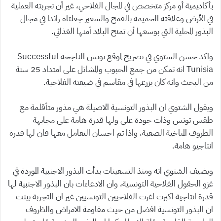
بأكاديمية أو مركز متخصص في المجال الفلاحي، غير أن تجربته العملية
في الأرض وعلاقته الحميمة بالقمح والشعير جعلتاه رائدا في مجال
البذور المحلية التي بوسعها أن تمنح البلاد أمنها الغذائي.
واكد حسن الشتوي في تصريح لموقع تونس الناجحة Successful
Tunisia انه تمكن من جمع الحبوب والمشاتل على امتداد 25 سنة
من البحث وانه كان يزرعها في مقاسم في ضيعته الفلاحية.
ويقول الشتوي ان البذور التونسية الاصيلة هي مذور متأقلمة مع
طقس تونس وذات جودة على ولها قدرة هامة على مجابهة
الظروف المناخية الصعبة، واذا تم احسان التعامل معها فان لها قدرة
انتاجيو هامة.
ويضيف الشتوي انه ومنذ التسعينات بدأت البذور الاجنبية الموردة في
غزو الحقول الفلاحية التونسية، وان الادعاءات بان البذور الاجنبية لها
قدرة انتاجية اكبرت اغرت الفلاحيين التونسيين غير ان التجربة بينت
ان البذور التونسية افضل من حيث مقاومة الامراض والظروف