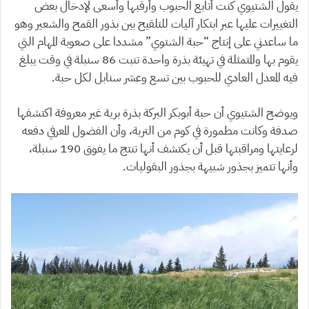
يقول الشتيوي كنت أتابع الحبوب وأرقبها وأسعى لإدخال بعض
التغييرات عليها عبر ابتكار آليات للتلقيح بين بذور القمح والشعير وهو
ما ساعدني على إنتاج “حبة الشتوي” مشددا على صعوبة المهام التي
يقوم بها والمتمثلة في تهيئة بذرة واحدة تنبت 86 سنبلة في وقت يبلغ
فيه المعدل العادي للحبوب بين تسع وعشر سنابل لكل حبة.
ويوضح الشتيوي أن حبة أبوبكر البركة بذرة برية غير معروفة اكتشفها
صدفة وكانت مطمورة في كوم من التربة، وأن الفضول المعرفي دفعه
لرعايتها ومراقبتها قبل أن يكتشف أنها تنتج ما يفوق 190 سنبلة،
وأنها تتميز بجذور شبيهة بجذور البقوليات.