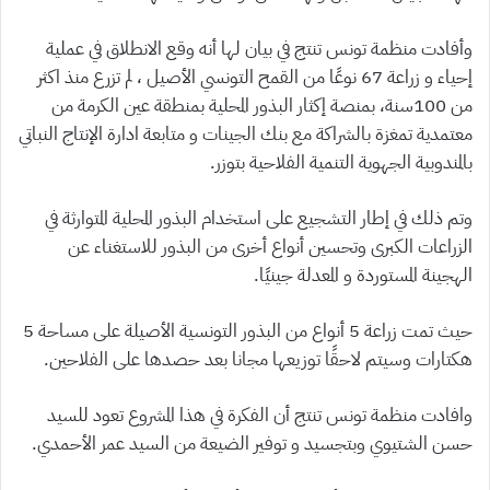
وأفادت منظمة تونس تنتج في بيان لها أنه وقع الانطلاق في عملية
إحياء و زراعة 67 نوعًا من القمح التونسي الأصيل ، لم تزرع منذ اكثر
من 100سنة، بمنصة إكثار البذور المحلية بمنطقة عين الكرمة من
معتمدية تمغزة بالشراكة مع بنك الجينات و متابعة ادارة الإنتاج النباتي
بالمندوبية الجهوية التنمية الفلاحية بتوزر.
وتم ذلك في إطار التشجيع على استخدام البذور المحلية المتوارثة في
الزراعات الكبرى وتحسين أنواع أخرى من البذور للاستغناء عن
الهجينة المستوردة و المعدلة جينيًا.
حيث تمت زراعة 5 أنواع من البذور التونسية الأصيلة على مساحة 5
هكتارات وسيتم لاحقًا توزيعها مجانا بعد حصدها على الفلاحين.
وافادت منظمة تونس تنتج أن الفكرة في هذا المشروع تعود للسيد
حسن الشتيوي وبتجسيد و توفير الضيعة من السيد عمر الأحمدي.