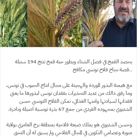
يحصد القمح في فصل الشتاء ويطور حبة قمح تنتج 194 سنبلة
..قصة نجاح فلاح تونسي مكافح
مع هيمنة البذور الموردة والهجينة على مجال انتاج الحبوب في تونس،
وما رفق ذالك من عديد التحذيرات بفقدان تونس لبذورها ما يعني
فقدانها لسيادتها وامنها الغذائي، تمكن الفلاح التونسي حسن
الشتيوي بمجهوده الفردي من جمع 67 بذرة تونسية اصيلة ونادرة.
وحسن الشتيوي هو يملك ضيعة فلاحية بمنطقة برج العامري بولاية
منوبة وعصامي التكوين في المجال الفلاحي ولم يسبق له أن التحق