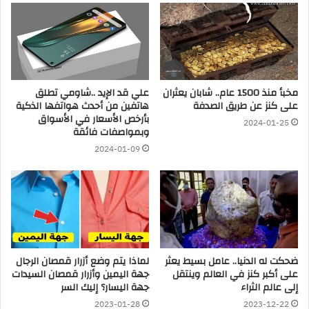
مخبأ منذ 1500 عام.. شابان يعثران
علي قد الإيد ..شاومي تطلق
على كنز عن طريق الصدفة
هاتفين من أحدث هواتفها الذكية
بأرخص الأسعار في الأسواق
2024-01-25
وبمواصفات فائقة
2024-01-09
ضحكت له الدنيا.. عامل بسيط يعثر
لماذا يتم وضع أزرار قمصان الرجال
على أكبر كنز في العالم وينتقل
جهة اليمين وأزرار قمصان السيدات
إلى عالم الثراء
جهة اليسار؟ إليك السر
2023-01-28
2023-12-22