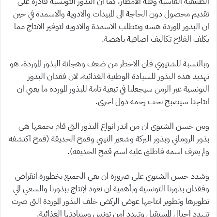
الطبيعية القاسية وقلة الامطار، كما ان البذور التونسية قادرة على
تقديم محصول دون الحاجة الى المبيدات والادوية والاسمدة في حين
ان البذور الموردة هشة وتتطلب الاسمدة والادوية لتوفير الانتاج مما
يكلف الفلاح تكاليف اضافية باهضة.
وبالنسبة للشتيوي فان الاخطر من ضعف وهجانة البذور الموردة، هو
تهديد هذه البذور للسيادة الوطنية الغذائية، لان فقدان البذور
التونسية عبر الزمن سيجعلنا في تبعية تامة للبذور الموردة ما يعني ان
انتاجنا سيصبح تحت رحمة دول اخرى.
وبين حسن الشتوي ان من اندر انواع البذور التي قام بجمعها هي
بذور الروماني وبذور البركة وشعير النيبي وقمح الحديقة (قمح اكتشفه
ولم يعرف اسمه فاطلق عليه اسم قمح الحديقة).
وشدد حسن الشتوي على ضرورة ان يعي الجميع بخطورة انقراض
وفقدان بذورنا التونسية وبأهمية ان نعود لإنتاج ببذورنا والسعي الي
تطويرها وتطوير انتاجها عوض الركض خلف البذور الموردة التي صرت
تتهدد اجيال المستقبل وتهدد امن تونس وسيادتها الغذائية.