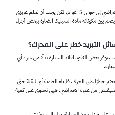
بينما السائل ذو اللون الأحمر يصل عمره الافتراضي إلى حوالي 5 أعوام، لكن يجب أن تعلم عزيزي
ن يضم بين مكوناته مادة السيليكا الضارة ببعض أجزاء
ائل التبريد خطر على المحرك؟
د سيوفر بعض النقود لقائد السيارة بدلًا من شراء أي
يارة.
عتبر خطرًا على المحرك، فالمياه العادية أو النقية حتى
للتلف وسيقلص من عمره الافتراضي، فهي تحتوي على كمية
على جدار مبرد السيارة، وبالتالي ستؤدي إلى