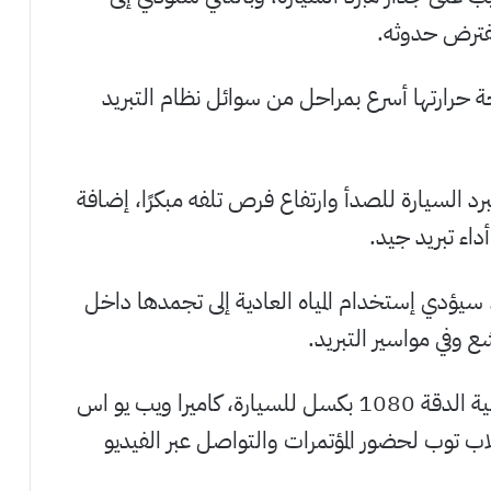
مفترض حدوثه.
رجة حرارتها أسرع بمراحل من سوائل نظام التبريد
برد السيارة للصدأ وارتفاع فرص تلفه مبكرًا، إضافة
داء تبريد جيد.
، سيؤدي إستخدام المياه العادية إلى تجمدها داخل
شع وفي مواسير التبريد.
كاميرا سيارة – كاميرا ويب امامية وخلفية عالية الدقة 1080 بكسل للسيارة، كاميرا ويب يو اس