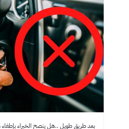
بعد طريق طويل ..هل ينصح الخبراء بإطفاء م