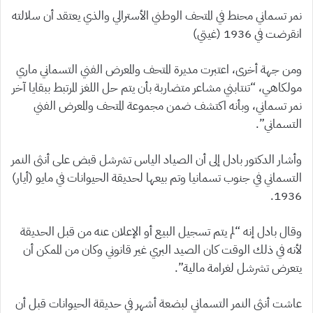
نمر تسماني محنط في المتحف الوطني الأسترالي والذي يعتقد أن سلالته
انقرضت في 1936 (غيتي)
ومن جهة أخرى، اعتبرت مديرة المتحف والمعرض الفني التسماني ماري
مولكاهي، “تنتابني مشاعر متضاربة بأن يتم حل اللغز المرتبط ببقايا آخر
نمر تسماني، وبأنه اكتشف ضمن مجموعة المتحف والمعرض الفني
التسماني”.
وأشار الدكتور بادل إلى أن الصياد الياس تشرشل قبض على أنثى النمر
التسماني في جنوب تسمانيا وتم بيعها لحديقة الحيوانات في مايو (أيار)
1936.
وقال بادل إنه “لم يتم تسجيل البيع أو الإعلان عنه من قبل الحديقة
لأنه في ذلك الوقت كان الصيد البري غير قانوني وكان من الممكن أن
يتعرض تشرشل لغرامة مالية”.
عاشت أنثى النمر التسماني لبضعة أشهر في حديقة الحيوانات قبل أن