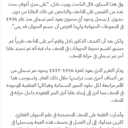
وفي هذا السياق، قال الباحث روبرت بادل، “على مدى أعوام، بحث
عدد من القيمين على المتاحف والباحثين عن تلك البقايا من دون
جدوى. لم يسجل وجود أي محتوى يعود لنمر تسماني منذ عام 1936
في المجموعات الحيوانية ولهذا افترض أن جسم الحيوان قد رمي”.
ولكن بعد أن اكتشف الدكتور بادل وقيّم آخر على المتاحف تقريراً غير
منشور لقسم تحنيط الحيوانات في المتحف جاء فيه أنه تم تحديد بقايا
آخر نمر تسماني في خزانة المتحف.
وذكر التقرير الذي يعود لفترة 1936-1937 وجود نمر تسماني من
بين أصناف أخرى تمت دراستها خلال ذلك العام. واستوجب هذا
الأمر مراجعة لكل جلود النمور التسمانية وهياكلها العظمية الموجودة
في المتحف مما أدى إلى إيجاد بقايا أنثى النمر المفقودة داخل خزانة في
المتحف.
وأشارت القيّمة على المتحف المتخصصة في علم الحيوان الفقاري
كاثرين ميدلوك إلى أن الفشل في تصنيف هذه العينة وتسجيلها في