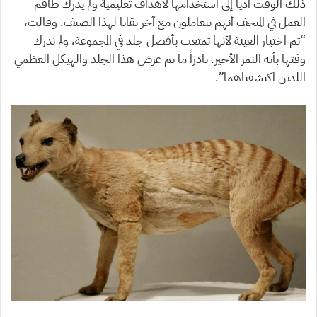
ذلك الوقت أديا إلى استخدامها لأهداف تعليمية ولم يدرك طاقم
العمل في المتحف أنهم يتعاملون مع آخر بقايا لهذا الصنف. وقالت،
“تم اختيار العينة لأنها تمتعت بأفضل جلد في المجموعة، ولم ندرك
وقتها بأنه النمر الأخير. نادراً ما تم عرض هذا الجلد والهيكل العظمي
اللذين اكتشفناهما”.