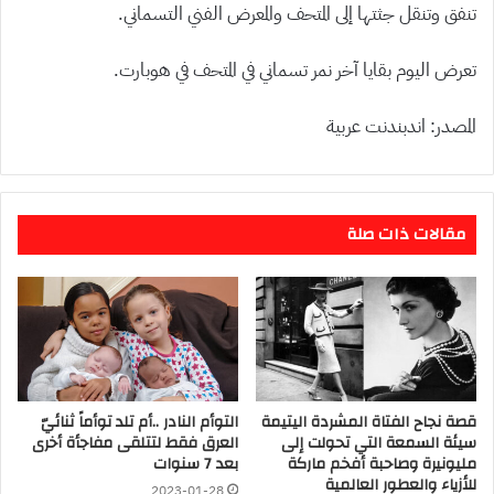
تنفق وتنقل جثتها إلى المتحف والمعرض الفني التسماني.
تعرض اليوم بقايا آخر نمر تسماني في المتحف في هوبارت.
المصدر: اندبندنت عربية
مقالات ذات صلة
قصة نجاح الفتاة المشردة اليتيمة
التوأم النادر ..أم تلد توأماً ثنائيّ
سيئة السمعة التي تحولت إلى
العرق فقط لتتلقى مفاجأة أخرى
مليونيرة وصاحبة أفخم ماركة
بعد 7 سنوات
للأزياء والعطور العالمية
2023-01-28