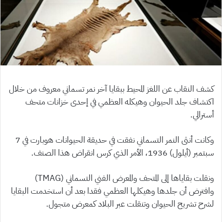
كشف النقاب عن اللغز المحيط ببقايا آخر نمر تسماني معروف من خلال
اكتشاف جلد الحيوان وهيكله العظمي في إحدى خزانات متحف
أسترالي.
وكانت أنثى النمر التسماني نفقت في حديقة الحيوانات هوبارت في 7
سبتمبر (أيلول) 1936، الأمر الذي كرس انقراض هذا الصنف.
ونقلت بقاياها إلى المتحف والمعرض الفني التسماني (TMAG)
وافترض أن جلدها وهيكلها العظمي فقدا بعد أن استخدمت البقايا
لشرح تشريح الحيوان وتنقلت عبر البلاد كمعرض متجول.