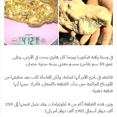
في وسط ولاية فيكتوريا وبينما كان هاوي يبحث في الأرض, وعلى
عمق 30 سم تفاجئ بجسم معدني يشبه حدوة حصان.
فاعتقد في بادئ الأمر أنها قمامة, ولكن المفاجأة كانت بعد تنظيفها من
الأوساخ المتراكمة حين بدأت القطعة باللمعان, فأدرك حينها أنها
قطعة ذهبية .
وتزن هذه القطعة أكثر من 4 كيلوغرامات, وقد تصل قيمتها إلى 250
ألف دولار أسترالي (190 ألف دولار أمريكي) .