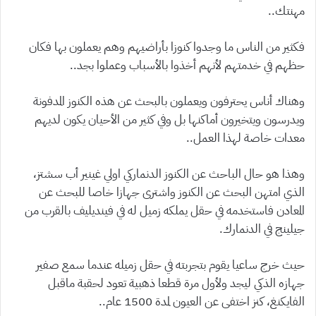
مهنتك..
فكثير من الناس ما وجدوا كنوزا بأراضيهم وهم يعملون بها فكان
حظهم في خدمتهم لأنهم أخذوا بالأسباب وعملوا بجد..
وهناك أناس يحترفون ويعملون بالبحث عن هذه الكنوز المدفونة
ويدرسون ويتخيرون أماكنها بل وفي كثير من الأحيان يكون لديهم
معدات خاصة لهذا العمل..
وهذا هو حال الباحث عن الكنوز الدنماركي اولي غينير أب سشتز،
الذي امتهن البحث عن الكنوز واشترى جهازا خاصا للبحث عن
المعادن فاستخدمه في حقل يملكه زميل له في فينديليف بالقرب من
جيلينج في الدنمارك.
حيث خرج ساعيا يقوم بتجربته في حقل زميله عندما سمع صفير
جهازه الذكي ليجد ولأول مرة قطعا ذهبية تعود لحقبة ماقبل
الفايكنغ، كنز اختفى عن العيون لمدة 1500 عام..