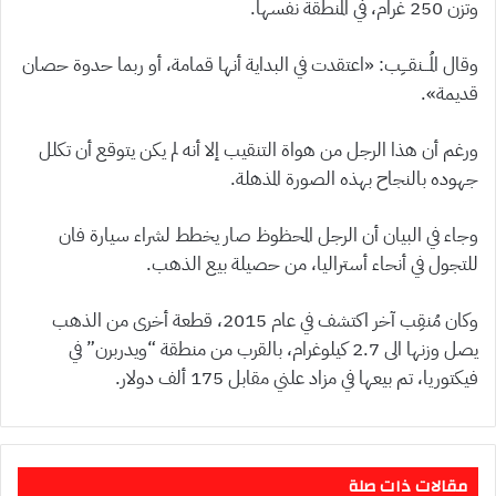
وتزن 250 غرام، في المنطقة نفسها.
وقال المُـــنقـــِب: «اعتقدت في البداية أنها قمامة، أو ربما حدوة حصان
قديمة».
ورغم أن هذا الرجل من هواة التنقيب إلا أنه لم يكن يتوقع أن تكلل
جهوده بالنجاح بهذه الصورة المذهلة.
وجاء في البيان أن الرجل المحظوظ صار يخطط لشراء سيارة فان
للتجول في أنحاء أستراليا، من حصيلة بيع الذهب.
وكان مُنقِب آخر اكتشف في عام 2015، قطعة أخرى من الذهب
يصل وزنها الى 2.7 كيلوغرام، بالقرب من منطقة “ويدربرن” في
فيكتوريا، تم بيعها في مزاد علني مقابل 175 ألف دولار.
مقالات ذات صلة