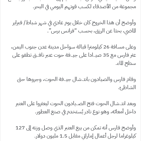
مجموعة من الأصدقاء لكسب قوتهم اليومي في البحر.
وأوضح أن هذا الخروج كان خلال يوم عادي في شهر شباط/ فبراير
الماضي، بحثا عن الرزق، بحسب “فرانس برس”.
وعلى مسافة 26 كيلومترا قبالة سواحل مدينة عدن جنوب اليمن،
عثر فارس مع 35 صيـ.ادا على جيـ.فة حوت عنبر نافـ.ق تطفو على
سطح الماء.
وقام فارس والصيادون بانتـ.شال جيـ.فة الحوت، وجروها حتى
الشاطئ.
وبعد انتـ.شال الحوت فتح الصـ.يادون الحوت ليعثروا على العنبر
داخل أمعائه، وهو نوع نادر يُستخدم في صنع العطور.
وأوضح فارس أنه تمكن من بيع العنبر الذي وصل وزنه إلى 127
كيلوغراما لرجل أعمال إماراتي مقابل 1.5 مليون دولار.