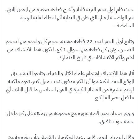
حيث قام اولي بحفر التربة قليلا وأخرج قطعة صغيرة من المعدن المثني،
غير الواضحة المعالم ،التي ظن في البداية أنها غطاء لعلبة الرنجة
الحامضة..
وتابع أولي الحفر ليجد 22 قطعة ذهبية، حجم كل واحدة منها بحجم
الصحن، وتزن كل قطعة منها حوالي 1 كغ، ليكون هذا الاكتشاف من
أهم وأكبر الاكتشافات في تاريخ الدنمارك.
أثار هذا الاكتشاف اهتمام علماء الآثار والخبراء، وتابعوا التنقيب في
الموقع المحيط ليكتشفوا أن الكنز مدفون تحت منزل كبير، تعود ملكيته
لزعيم عشيرة من العشائر الكبيرة في القرن السادس ما قبل الميلاد، أي
ما قبل عصر الفايكنج
وروى صـ.ياد يمني قصة عثوره مع مجموعة من زملائه على كنز داخل
جيفة حوت نافـ.ق.
وقال الصياد اليمني فارس عبد الحكيم إن القصة بدأت بخروجه مع