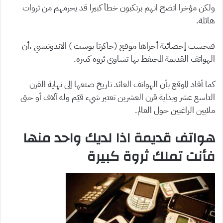
ولكن مؤخرا اتضح انهم برتكبون خطأ كبيرا قد يحرمهم من ثروات
هائلة.
فبحسب إحصائية أجراها موقع (جاكرتا بوست ) الاندونيسي ،أن
الهواتف القديمة المحتفظ بها تساوي ثروة كبيرة.
كما أفاد الموقع بأن الهواتف العائد تاريخ صنعها إلى نهاية القرن
التاسع عشر وبداية قرن العشرين تعتبر شيء قيّم وله آلاف أو حتى
ملايين الراغبين حول العالم.
هواتف قديمة اذا لديك واحد منها
فأنت تملك ثروة كبيرة