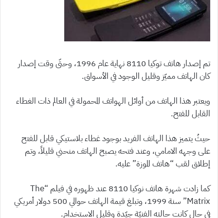
تم إصدار هاتف توكيا 8110 نهاية عام 1996، وحتّى وقت إصدار
كان الهاتف مميّز وقليل الوجود في الأسواق.
ويعتبر هذا الهاتف من أوائل الهواتف المحمولة في العالم ذات الغطاء
القابل للفتح.
حيثُ يتميز هذا الهاتف الفريد بوجود غطاء بلاستيكي قابل للفتح
على وجهه الامامي، وعند فتحه يصبح الهاتف منحني قليلاً، وتم
إطلاق لقب “هاتف الموزة” عليه.
كما زادت شهرة هاتف نوكيا 8110 عند ظهوره في فيلم “The
Matrix” سنة 1999، وتبلغ قيمة الهاتف حوالي 500 دولار أمريكي
في حال كانت حالته الفنيّة جيّدة وقليل الاستخدام.