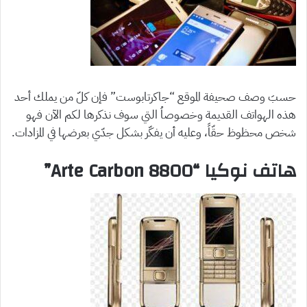
حسبَ وصف صحيفة الموقع “جاكرتابوست” فإن كلّ من يملك أحد
هذه الهواتف القديمة وخصوصاُ التي سوف نذكرها لكم الآن فهو
شخص محظوظ حقّاً، وعليه أن يفكّر بشكل جدّي بعرضها في المزادات.
هاتف نوكيا “8800 Arte Carbon”