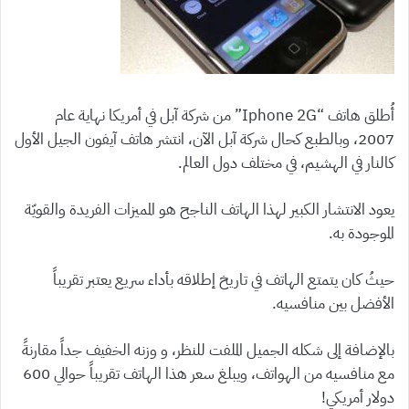
أُطلق هاتف “Iphone 2G” من شركة آبل في أمريكا نهاية عام
2007، وبالطبع كحال شركة آبل الآن، انتشر هاتف آيفون الجيل الأول
كالنار في الهشيم، في مختلف دول العالم.
يعود الانتشار الكبير لهذا الهاتف الناجح هو المميزات الفريدة والقويّة
الموجودة به.
حيثُ كان يتمتع الهاتف في تاريخ إطلاقه بأداء سريع يعتبر تقريباً
الأفضل بين منافسيه.
بالإضافة إلى شكله الجميل الملفت للنظر، و وزنه الخفيف جداً مقارنةً
مع منافسيه من الهواتف، ويبلغ سعر هذا الهاتف تقريباً حوالي 600
دولار أمريكي!