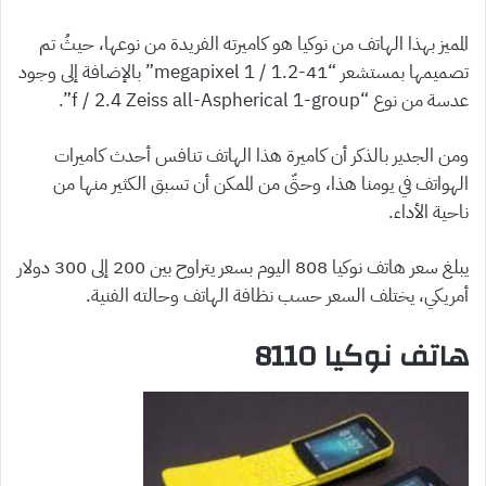
المميز بهذا الهاتف من نوكيا هو كاميرته الفريدة من نوعها، حيثُ تم
تصميمها بمستشعر “41-megapixel 1 / 1.2” بالإضافة إلى وجود
عدسة من نوع “f / 2.4 Zeiss all-Aspherical 1-group”.
ومن الجدير بالذكر أن كاميرة هذا الهاتف تنافس أحدث كاميرات
الهواتف في يومنا هذا، وحتّى من الممكن أن تسبق الكثير منها من
ناحية الأداء.
يبلغ سعر هاتف نوكيا 808 اليوم بسعر يتراوح بين 200 إلى 300 دولار
أمريكي، يختلف السعر حسب نظافة الهاتف وحالته الفنية.
هاتف نوكيا 8110