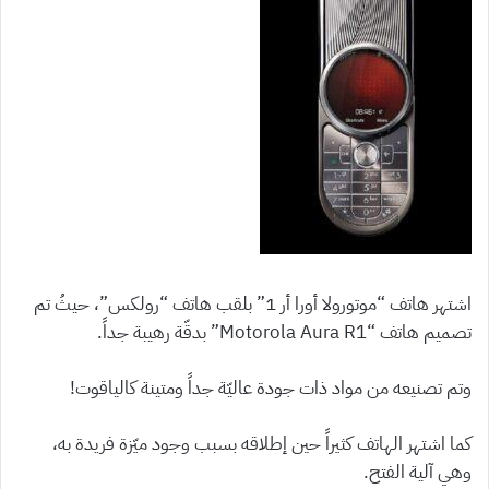
اشتهر هاتف “موتورولا أورا أر 1” بلقب هاتف “رولكس”، حيثُ تم
تصميم هاتف “Motorola Aura R1” بدقّة رهيبة جداً.
وتم تصنيعه من مواد ذات جودة عاليّة جداً ومتينة كالياقوت!
كما اشتهر الهاتف كثيراً حين إطلاقه بسبب وجود ميّزة فريدة به،
وهي آلية الفتح.