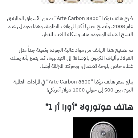
طٌرح هاتف نوكيا “8800 Arte Carbon” ضمن الأسواق العالمية في
عام 2008، وأصبح حينها أكثر الهواتف المطلوبة، وهذا يعود إلى عدد
النسخ القليلة الموجودة منه، وشكله الملفت للنظر.
تم تصنيع هذا الهاتف من مواد عالية الجودة وثمينة جداً مثل
الفولاذ وألياف الكربون بالإضافة إلى التيتانيوم، كما يتميز بأنه يملك
غطاء خاص بلوحة الاتصال، وبحركته المنزلقة أيضا.
يبلغ سعر هاتف نوكيا “8800 Arte Carbon” في المزادات العالمية
اليوم، بين 500 إلى حوالي 1000 دولار أمريكي!
هاتف موتورولا “أورا أر 1”