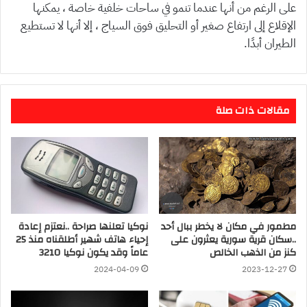
على الرغم من أنها عندما تنمو في ساحات خلفية خاصة ، يمكنها
الإقلاع إلى ارتفاع صغير أو التحليق فوق السياج ، إلا أنها لا تستطيع
الطيران أبدًا.
مقالات ذات صلة
مطمور في مكان لا يخطر ببال أحد
نوكيا تعلنها صراحة ..نعتزم إعادة
..سكان قرية سورية يعثرون على
إحياء هاتف شهير أطلقناه منذ 25
كنز من الذهب الخالص
عاماً وقد يكون نوكيا 3210
2024-04-09
2023-12-27