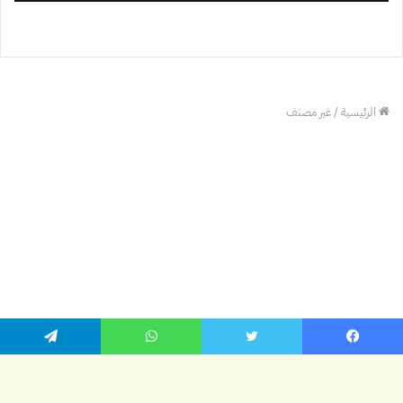
يسبوك
تويتر
واتساب
تيلقرام