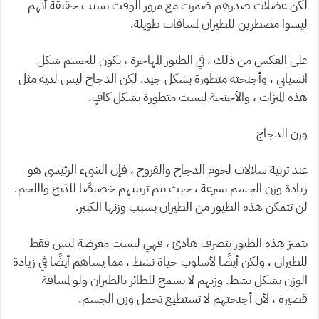
لكن عضلات صدرهم ضمرت مع مرور الوقت بسبب حقيقة أنهم
ليسوا مضطرين للطيران لمسافات طويلة.
على العكس من ذلك ، في الطيور المهاجرة ، يكون للجسم شكل
انسيابي ، وأجنحته متطورة بشكل جيد. لكن الدجاج ليس لديه مثل
هذه الميزات ، والأجنحة ليست متطورة بشكل كافٍ.
وزن الدجاج
عند تربية سلالات لحوم الدجاج والفروج ، فإن الشيء الرئيسي هو
زيادة وزن الجسم بسرعة ، حيث يتم تربيتهم خصيصًا للذبح واللحم.
لن تتمكن هذه الطيور من الطيران بسبب وزنها الكبير.
تتميز هذه الطيور بتصرف هادئ ، فهي ليست معرضة ليس فقط
للطيران ، ولكن أيضًا لأسلوب حياة نشط ، مما يساهم أيضًا في زيادة
الوزن بشكل نشط. وزنهم لا يسمح للطائر بالطيران ولو لمسافة
قصيرة ، لأن أجنحتهم لا تستطيع تحمل وزن الجسم.