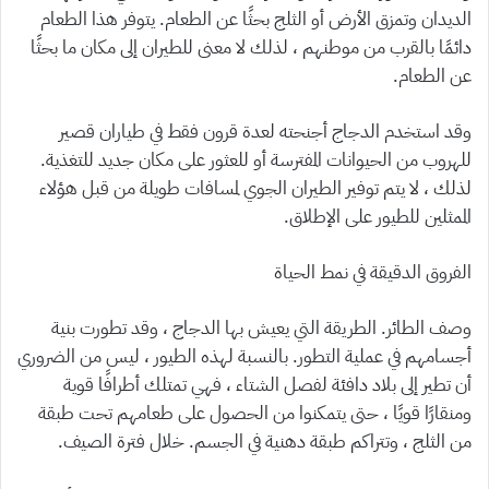
الديدان وتمزق الأرض أو الثلج بحثًا عن الطعام. يتوفر هذا الطعام
دائمًا بالقرب من موطنهم ، لذلك لا معنى للطيران إلى مكان ما بحثًا
عن الطعام.
وقد استخدم الدجاج أجنحته لعدة قرون فقط في طياران قصير
للهروب من الحيوانات المفترسة أو للعثور على مكان جديد للتغذية.
لذلك ، لا يتم توفير الطيران الجوي لمسافات طويلة من قبل هؤلاء
الممثلين للطيور على الإطلاق.
الفروق الدقيقة في نمط الحياة
وصف الطائر. الطريقة التي يعيش بها الدجاج ، وقد تطورت بنية
أجسامهم في عملية التطور. بالنسبة لهذه الطيور ، ليس من الضروري
أن تطير إلى بلاد دافئة لفصل الشتاء ، فهي تمتلك أطرافًا قوية
ومنقارًا قويًا ، حتى يتمكنوا من الحصول على طعامهم تحت طبقة
من الثلج ، وتتراكم طبقة دهنية في الجسم. خلال فترة الصيف.