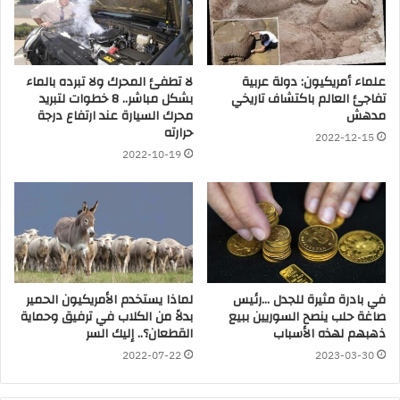
علماء أمريكيون: دولة عربية
لا تطفئ المحرك ولا تبرده بالماء
تفاجئ العالم باكتشاف تاريخي
بشكل مباشر.. 8 خطوات لتبريد
مدهش
محرك السيارة عند ارتفاع درجة
حرارته
2022-12-15
2022-10-19
في بادرة مثيرة للجدل …رئيس
لماذا يستخدم الأمريكيون الحمير
صاغة حلب ينصح السوريين ببيع
بدلاً من الكلاب في ترفيق وحماية
ذهبهم لهذه الأسباب
القطعان؟.. إليك السر
2022-07-22
2023-03-30