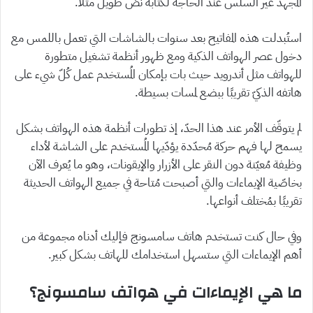
المجهد غير السلس عند الحاجة لكتابة نصّ طويل مثلاً.
استُبدلت هذه المفاتيح بعد سنوات بالشاشات التي تعمل باللمس مع
دخول عصر الهواتف الذكية ومع ظهور أنظمة تشغيل متطورة
للهواتف مثل أندرويد حيث بات بإمكان المُستخدم عمل كُلّ شيء على
هاتفه الذكيّ تقريبًا ببضع لمسات بسيطة.
لم يتوقّف الأمر عند هذا الحدّ، إذ تطورات أنظمة هذه الهواتف بشكل
يسمح لها فهم حركة مُحدّدة يؤدّيها المُستخدم على الشاشة لأداء
وظيفة مُعيّنة دون النقر على الأزرار والإيقونات، وهو ما يُعرف الآن
بخاصّية الإيماءات والتي أصبحت مُتاحة في جميع الهواتف الحديثة
تقريبًا بمُختلف أنواعها.
وفي حال كنت تستخدم هاتف سامسونج فإليك أدناه مجموعة من
أهم الإيماءات التي ستسهل استخدامك للهاتف بشكل كبير.
ما هي الإيماءات في هواتف سامسونج؟