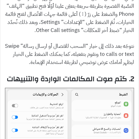
النصّية القصيرة بطريقة سريعة يتعيّن علينا أوّلًا فتح تطبيق “الهاتف”
Phone والضغط على زرّ ( ⁝ ) أعلى قائمة جهات الاتّصال لفتح قائمة
الخيارات، ثُمّ الضغط على “الإعدادات” Settings، وبعد ذلك نُحدّد
الخيار “ضبط أخر للمكالمات” Other Call settings.
نتوجّه بعد ذلك إلى خيار “السحب للاتصال أو ارسال رسالة” Swipe
to calls or text ونقوم بتفعيله، كما يمكنك الضغط على الخيار
ليظهر أمامك عرض توضيحي لطريقة استخدام الإيماءة.
2. كتم صوت المكالمات الواردة والتنبيهات