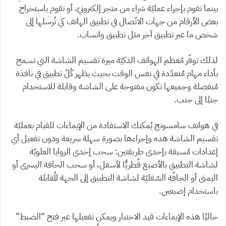
بينما تقوم بإجراء عمليّة شراء من متجر إلكترونيّ، أو تقوم باستخراج
بعض الأرقام من جهات الاتّصال في تطبيق الهاتف كي تُرسلها إلى
شخص ما عبر تطبيق آخر مثل تطبيق واتساب.
لذلك توفّر مُعظم الهواتف الذكيّة ميزة تقسيم الشاشة التي تسمح
بأداء مهام مُتعدّدة في نفس الوقت بحيث يظهر كُلّ تطبيق في نافذة
مُنفصلة وجميعها تكون مفتوحة على الشاشة وقابلة للاستخدام
جنبًا إلى جنب.
في هواتف سامسونج يُمكنك الاستفادة من الإيماءات للقيام بعمليّة
تقسيم الشاشة هذه وإجراءها بصورة سهلة سريعة ودون تفعيل أي
إعدادات مُسبقة بإحدى طريقتين: سحب إحدى الزوايا العلويّة
لشاشة التطبيق بالأصبع قُطريًّا لأسفل، أو سحب الحافة اليسرى أو
اليمنى أو الحافّة السُفليّة لشاشة التطبيق إلى الجهة المُقابلة
باستخدام إصبعين.
حاليًا هذه الإيماءات قيد الاختبار ويمكن تفعيلها عبر فتح “الضبط”