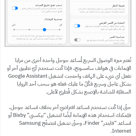
تُعتبر ميزة الوصول السريع لمُساعد جوجل واحدة أخرى من مزايا
الإيماءات في هواتف سامسونج، فإذا كُنت تستخدم أيّ تطبيق آخر أو
تفعل أي شيء على الهاتف واحتجت لتشغيل Google Assistant
بشكل عاجل وسريع فكُلّ ما عليك فعله هو سحب أحد الزوايا
السفليّة للشاشة بالإصبع بشكل قُطريّ لأعلى.
حتّى إذا كُنت تستخدم مُساعد افتراضيّ آخر بخلاف مُساعد جوجل،
فيُمكنك استخدام هذه الإيماءة أيضًا لتشغيل “بيكسبي” Bixby أو
مُساعد “فايندر” Finder، وحتّى تشغيل مُتصفّح Samsung
Internet.