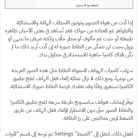
إذا كُنت من هواة التصوير وتوثيق اللحظات الهامّة والاستثنائيّة
والظواهر غير المعتادة من حولك فقد تُشاهد في بعض الأحيان ظاهرة
طبيعيّة أو حدث غير مألوف أو منظر خلّاب ولكنه سُرعان ما ينتهي أو
يزول بحيث لن تتمكّن من التقاط صورة له إن كُنت تُريد ذلك ما لم
تكُن هُناك كاميرا جاهزة للاستخدام في متناول يدك.
سهّلت كاميرات الهواتف المحمولة التقاط مثل هذه الصور الفريدة
من نوعها، ومع ذلك لا تزال عمليّة إلغاء قفل الهاتف لفتح تطبيق
الكاميرا تستغرق وقتًا وقد تفقدك فرصة التقاط صورك الاستثنائيّة.
توفّر إيماءات هواتف سامسونج طريقة سريعة لفتح تطبيق الكاميرا
والتقاط الصور حتّى دون الاضطرار لإلغاء قفل الهاتف عن طريق
الضغط لمرتين متتاليتين على زرّ الطاقة.
لفعل ذلك، انتقل إلى “الضبط” Settings ثم توجه إلى قسم “الميزات