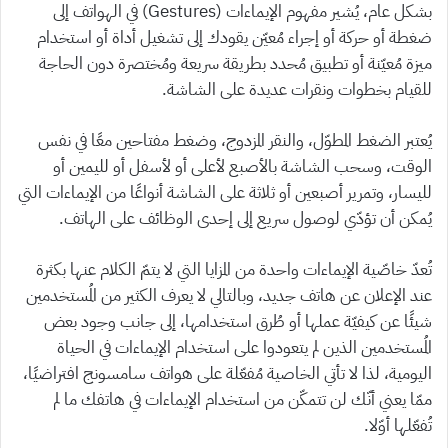
بشكل عام، يُشير مفهوم الإيماءات (Gestures) في الهواتف إلى
ضغطة أو حركة أو إجراء مُعيّن يقودك إلى تشغيل أداة أو استخدام
ميزة مُعيّنة أو تطبيق مُحدد بطريقة سريعة ومُختصرة دون الحاجة
للقيام بخطوات ونقرات عديدة على الشاشة.
يُعتبر الضغط المطوّل، والنقر المزدوج، وضغط مفتاحين معًا في نفس
الوقت، وسحب الشاشة بالأصبع لأعلى أو لأسفل أو لليمين أو
لليسار، وتمرير أصبعين أو ثلاثة على الشاشة أنواعًا من الإيماءات التي
يُمكن أن تؤدّي لوصول سريع إلى إحدى الوظائف على الهاتف.
تُعدّ خاصّية الإيماءات واحدة من المزايا التي لا يتمّ الكلام عنها بكثرة
عند الإعلان عن هاتف جديد، وبالتالي لا يعرف الكثير من المُستخدمين
شيئًا عن كيفيّة عملها أو طُرق استخدامها، إلى جانب وجود بعض
المُستخدمين الذين لم يتعودوا على استخدام الإيماءات في الحياة
اليومية، لذا لا تأتي الخاصية مُفعّلة على هواتف سامسونج افتراضيًا،
ممّا يعني أنّك لن تتمكّن من استخدام الإيماءات في هاتفك ما لم
تُفعّلها أوّلا.