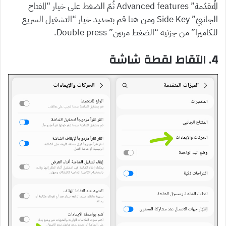
المُتقدّمة” Advanced features ثُمّ الضغط على خيار “المفتاح
الجانبيّ” Side Key ومن هنا قم بتحديد خيار “التشغيل السريع
للكاميرا” من جزئية “الضغط مرتين” Double press.
4. التقاط لقطة شاشة