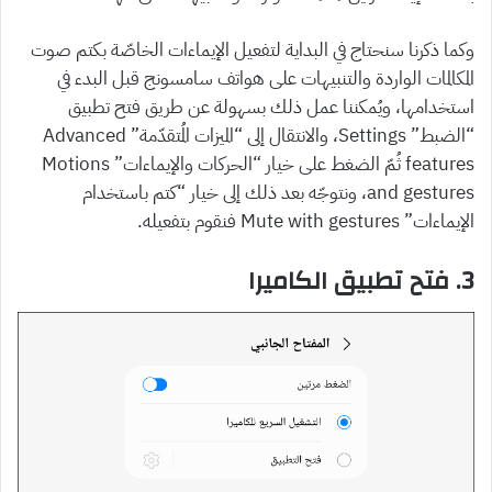
وكما ذكرنا سنحتاج في البداية لتفعيل الإيماءات الخاصّة بكتم صوت
المكالمات الواردة والتنبيهات على هواتف سامسونج قبل البدء في
استخدامها، ويُمكننا عمل ذلك بسهولة عن طريق فتح تطبيق
“الضبط” Settings، والانتقال إلى “الميزات المُتقدّمة” Advanced
features ثُمّ الضغط على خيار “الحركات والإيماءات” Motions
and gestures، ونتوجّه بعد ذلك إلى خيار “كتم باستخدام
الإيماءات” Mute with gestures فنقوم بتفعيله.
3. فتح تطبيق الكاميرا