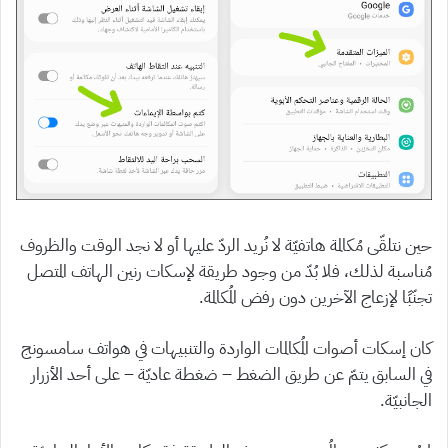
حين نتلقّى مُكالمة هاتفيّة لا نُريد الردّ عليها أو لا نجد الوقت والظروف
مُناسبة لذلك، فلا بُدّ من وجود طريقة لإسكات رنين الهاتف المتصل
تجنّبًا لإزعاج الآخرين دون رفض المُكالمة.
كان إسكات أصوات المُكالمات الواردة والتنبيهات في هواتف سامسونج
في السابق يتمّ عن طريق الضغط – ضغطة عاديّة – على أحد الأزرار
الجانبيّة.