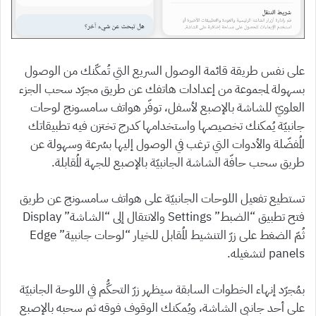
على نفس طريقة قائمة الوصول السريع التي تُمكّنك من الوصول
بسهولة لمجموعة من إعدادات هاتفك عن طريق مجرّد سحب الجزء
العلويّ للشاشة بالإصبع لأسفل، توفّر هواتف سامسونج لوحات
جانبيّة يُمكنك تخصيصها واستخدامها كدرج تختزن فيه تطبيقاتك
المُفضّلة والأدوات التي ترغب في الوصول إليها بسُرعة وسهولة عن
طريق سحب حافّة الشاشة الجانبيّة بالإصبع للجهة المُقابلة.
تستطيع تفعيل اللوحات الجانبيّة على هواتف سامسونج عن طريق
فتح تطبيق “الضبط” Settings والانتقال إلى “الشاشة” Display
ثُمّ الضغط على زرّ التنشيط المُقابل للخيار “لوحات جانبية” Edge
panels لتشغيله.
بمُجرّد إنهاء الخطوات السابقة سيظهر زرّ التحكُّم في اللوحة الجانبيّة
على أحد جانبي الشاشة، ويُمكنك الوقوف فوقه ثم سحبه بالإصبع