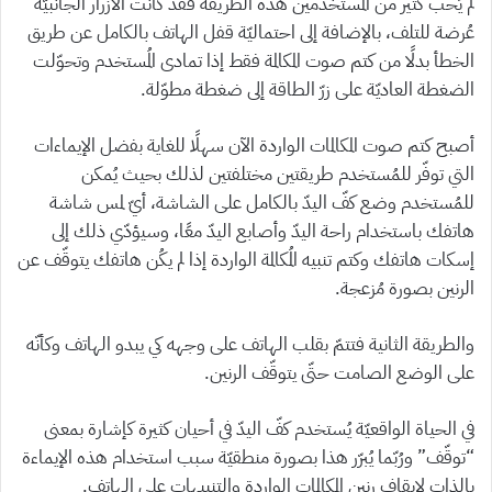
لم يُحب كثير من المُستخدمين هذه الطريقة فقد كانت الأزرار الجانبيّة
عُرضة للتلف، بالإضافة إلى احتماليّة قفل الهاتف بالكامل عن طريق
الخطأ بدلًا من كتم صوت المكالمة فقط إذا تمادى المُستخدم وتحوّلت
الضغطة العاديّة على زرّ الطاقة إلى ضغطة مطوّلة.
أصبح كتم صوت المكالمات الواردة الآن سهلًا للغاية بفضل الإيماءات
التي توفّر للمُستخدم طريقتين مختلفتين لذلك بحيث يُمكن
للمُستخدم وضع كفّ اليدّ بالكامل على الشاشة، أيّ لمس شاشة
هاتفك باستخدام راحة اليدّ وأصابع اليدّ معًا، وسيؤدّي ذلك إلى
إسكات هاتفك وكتم تنبيه المُكالمة الواردة إذا لم يكُن هاتفك يتوقّف عن
الرنين بصورة مُزعجة.
والطريقة الثانية فتتمّ بقلب الهاتف على وجهه كي يبدو الهاتف وكأنّه
على الوضع الصامت حتّى يتوقّف الرنين.
في الحياة الواقعيّة يُستخدم كفّ اليدّ في أحيان كثيرة كإشارة بمعنى
“توقّف” ورُبّما يُبرّر هذا بصورة منطقيّة سبب استخدام هذه الإيماءة
بالذات لإيقاف رنين المكالمات الواردة والتنبيهات على الهاتف.