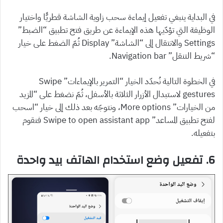
في البداية ينبغي تفعيل إيماءة سحب زاوية الشاشة قطريًّا واختيار
الوظيفة التي تؤدّيها هذه الإيماءة عن طريق فتح تطبيق “الضبط”
Settings والانتقال إلى “الشاشة” Display ثُمّ الضغط على خيار
“شريط التنقل” Navigation bar.
في الخطوة التالية نُحدّد الخيار “التمرير بالإيماءات” Swipe
gestures لاستبدال الأزرار الثلاثة بالأسفل، ثُمّ نضغط على “المزيد
من الخيارات” More options، ونتوجّه بعد ذلك إلى خيار “اسحب
لفتح تطبيق المساعد” Swipe to open assistant app فنقوم
بتفعيله.
6. تفعيل وضع استخدام الهاتف بيد واحدة