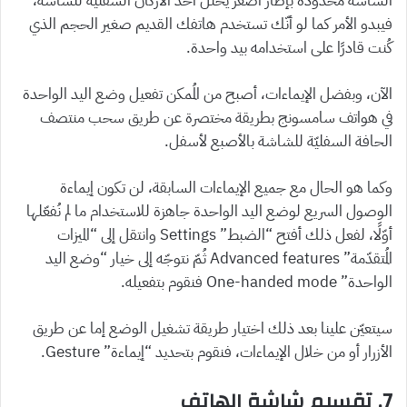
الشاشة محدودة بإطار أصغر يحتلّ أحد الأركان السفليّة للشاشة،
فيبدو الأمر كما لو أنّك تستخدم هاتفك القديم صغير الحجم الذي
كُنت قادرًا على استخدامه بيد واحدة.
الآن، وبفضل الإيماءات، أصبح من المُمكن تفعيل وضع اليد الواحدة
في هواتف سامسونج بطريقة مختصرة عن طريق سحب منتصف
الحافة السفليّة للشاشة بالأصبع لأسفل.
وكما هو الحال مع جميع الإيماءات السابقة، لن تكون إيماءة
الوصول السريع لوضع اليد الواحدة جاهزة للاستخدام ما لم نُفعّلها
أوّلًا، لفعل ذلك أفتح “الضبط” Settings وانتقل إلى “الميزات
المُتقدّمة” Advanced features ثُمّ نتوجّه إلى خيار “وضع اليد
الواحدة” One-handed mode فنقوم بتفعيله.
سيتعيّن علينا بعد ذلك اختيار طريقة تشغيل الوضع إما عن طريق
الأزرار أو من خلال الإيماءات، فنقوم بتحديد “إيماءة” Gesture.
7. تقسيم شاشة الهاتف