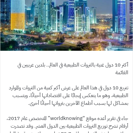
أكثر 10 دول غنية بالثروات الطبيعية في العالم.. بلدين عربيين في
القائمة
تتربع 10 دول في هذا العالم على عرش أكبر كمية من الثروات والموارد
الطبيعية، وهو ما ينعكس إيجابًا على اقتصاداتها أحيانًا، ويتسبب
بمشاكل لها بسبب أطماع الآخرين بثرواتها أحيانًا أخرى.
جاء في تقرير أعده موقع “worldknowing” المتخصص عام 2017،
أرقام تشرح توزيع الثروات الطبيعية بين الدول العشر. وقد تصدرت