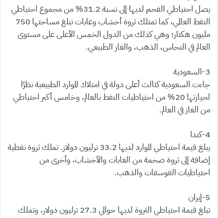
يصل احتياطي الفحم لديها إلى نسبة 31.2% من مجموع احتياطي
النفط العالمي، كما تمتلك ثروة أخشاب وغابات تبلغ مساحتها 750
مليون هكتار؛ وهي كذلك من الدول الخمس الأعلى على مستوى
العالم في النحاس، الذهب، والغاز الطبيعي.
3-السعودية
جاءت السعودية كثالث أعلى دولة في امتلاك الموارد الطبيعية نظرًا
لحيازتها 20% من احتياطيات النفط بالعالم، وخامس أكبر احتياطي
من الغاز في العالم.
4-كندا
يبلغ قيمة احتياطي الموارد لديها 33.2 ترليون دولار. تملك ثروة نفطية
إضافة إلى ثروة ضخمة من الغابات والأخشاب، وأخرى من
احتياطيات الفوسفات والذهب.
5-إيران
تبلغ قيمة احتياطي الثروة لديها حوالي 27.3 ترليون دولار، وتملك