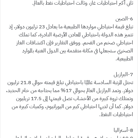
ثاني أكبر احتياطيات غاز، وثالث احتياطيات نفط بالعالم.
6-الصين
تبلغ قيمة احتياطي مواردها الطبيعية ما يعادل 23 ترليون دولار، إذ
تتميز هذه الدولة باحتياطي المعادن الأرضية النادرة، كما تملك
احتياطي ضخم من الفحم. ووفق التقارير فإن اكتشافات الغاز
الصخري ستجعلها في مكانة متقدمة بين الدول الغنية بالموارد
الطبيعية.
7-البرازيل
تحتل المرتبة السادسة عالميًا باحتياطي تبلغ قيمته حوالي 21.8 ترليون
دولار. وتمد البرازيل العالم بحوالي 17% مما يحتاجه من خام الحديد،
وتمتلك ثروة كبيرة من الأخشاب تصل قيمتها إلى 17.5 تريليون
دولار. كما أن لديها احتياطي كبير من اليورانيوم، وكميات كبيرة من
احتياطيات النفط.
8-أستراليا