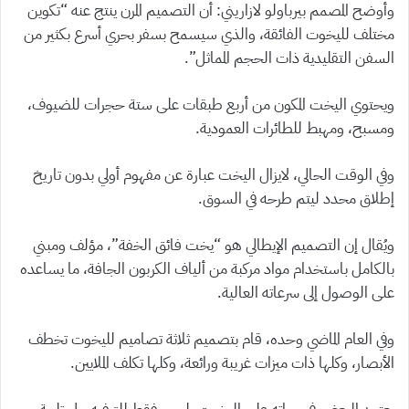
وأوضح المصمم بيرباولو لازاريني: أن التصميم المرن ينتج عنه “تكوين
مختلف لليخوت الفائقة، والذي سيسمح بسفر بحري أسرع بكثير من
السفن التقليدية ذات الحجم المماثل”.
ويحتوي اليخت المكون من أربع طبقات على ستة حجرات للضيوف،
ومسبح، ومهبط للطائرات العمودية.
وفي الوقت الحالي، لايزال اليخت عبارة عن مفهوم أولي بدون تاريخ
إطلاق محدد ليتم طرحه في السوق.
ويُقال إن التصميم الإيطالي هو “يخت فائق الخفة”، مؤلف ومبني
بالكامل باستخدام مواد مركبة من ألياف الكربون الجافة، ما يساعده
على الوصول إلى سرعاته العالية.
وفي العام الماضي وحده، قام بتصميم ثلاثة تصاميم لليخوت تخطف
الأبصار، وكلها ذات ميزات غريبة ورائعة، وكلها تكلف الملايين.