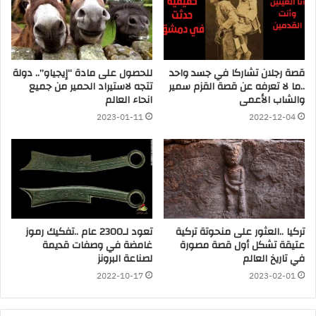
قصة رجلان تشاركا في جسد واحد
للحصول على مادة “إيجياو”.. دولة
..ما لا تعرفه عن قصة القزم سمير
تتجه لاستيراد الحمير من جميع
والشاب الأعمى
انحاء العالم
2023-01-11
2022-12-04
تركيا ..العثور على منحوتة تركية
تعود لـ2300 عام ..تفكيك رموز
عتيقة تشكل أول قصة مصورة
غامضة في وصفات قديمة
في تاريخ العالم
لصناعة البرونز
2022-10-17
2023-02-01