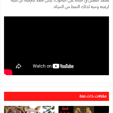
يعتمد البعض في حياته على اليخوت، ليس فقط للترفيه، بل تلبية
لرغبته وحبه لذلك النمط من الحياة.
مقالات ذات صلة