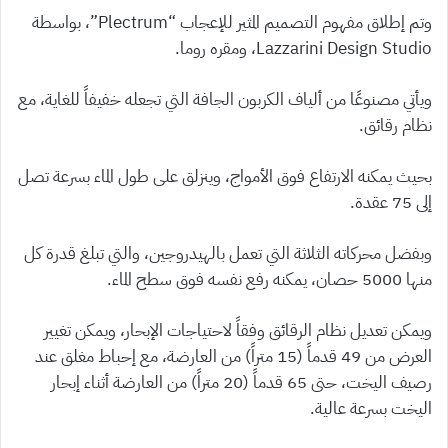
وتم إطلاق مفهوم التصميم المثير للإعجاب “Plectrum”، بواسطة
Lazzarini Design Studio، ومقره روما.
ويأتي مصنوعًا من ألياف الكربون الجافة التي تجعله خفيفاً للغاية، مع
نظام رقائق.
بحيث يمكنه الارتفاع فوق الأمواج، وينزلق على طول الماء بسرعة تصل
إلى 75 عقدة.
وبفضل محركاته الثلاثة التي تعمل بالهيدروجين، والتي تبلغ قدرة كل
منها 5000 حصان، يمكنه رفع نفسه فوق سطح الماء.
ويمكن تعديل نظام الرقائق وفقاً لاحتياجات الإبحار، ويمكن تغيير
العرض من 49 قدماً (15 متراً) من العارضة، مع إحباط مغلق عند
رصيف اليخت، حتى 65 قدماً (20 متراً) من العارضة أثناء إبحار
اليخت بسرعة عالية.