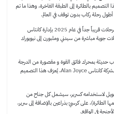
التصميم بالطائرة إلى الطبقة الفاخرة، وهذا ما تم
من المثير معرفة أنه سيتم انطلاق مثل هذه الرحلات قريباً جداً في عام 2025 بإدارة كانتاس
 كرحلات جوية مباشرة من سيدني وملبورن إلى نيويورك
اب حديثة بمحرك فائق القوة و مقصورة من الدرجة
الأولى الفائقة، كما وصفها الرئيس التنفيذي لشركة كانتاس Alan Joyce، يُعرَف هذا التصميم
لتحويل لاستخدامه كسرير، سيشمل كل جناح من
ا الطائرة)، على كرسيّ بذراعين بالإضافة إلى سرير،
أجنحة في الواقع.