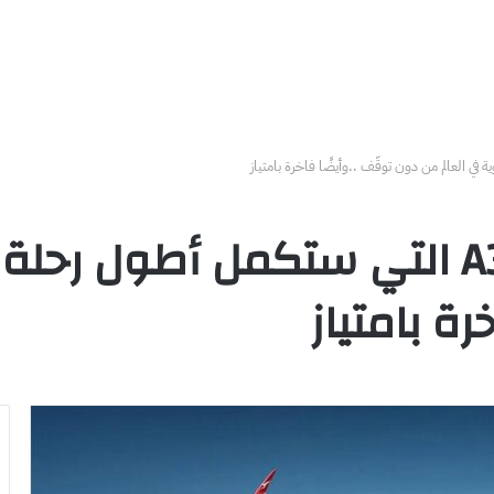
تعرف على إيرباص A350 التي ستكمل أ
رة بامتياز