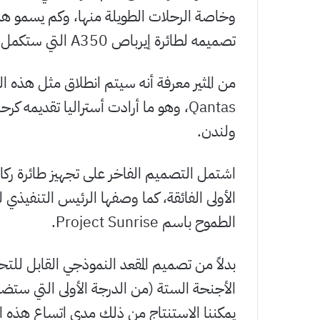
وخاصة الرحلات الطويلة منها، وكم يسمو هذا 
تصميمه لطائرة إيرباص A350 التي ستكمل أطول رحلة ركاب بدون توقف في العالم.
Qantas، وهو ما أرادت أستراليا تقديمه
ولندن.
اشتمل التصميم الفاخر على تجهيز طائرة رك
الطموح باسم Project Sunrise.
بدلاً من تصميم المقعد النموذجي القابل ل
الأجنحة الستة (من الدرجة الأولى التي ستضمه
يمكننا الاستنتاج من ذلك مدى اتساع هذه ال