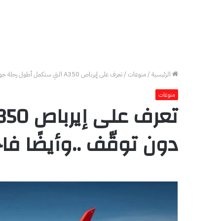
الرئيسية
/
منوعات
/
تعرف على إيرباص A350 التي ستكمل أطول رحلة جوية في العالم من دون توقّف ..وأيضًا فاخرة بامتياز
منوعات
دون توقّف ..وأيضًا فاخ