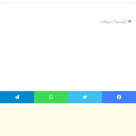
يسبوك
تويتر
واتساب
تيلقرام
زر