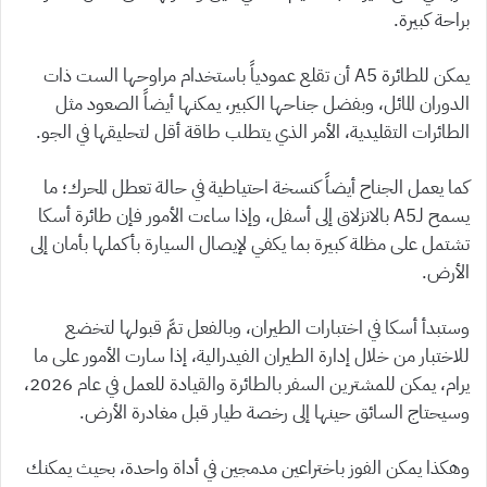
براحة كبيرة.
يمكن للطائرة A5 أن تقلع عمودياً باستخدام مراوحها الست ذات
الدوران المائل، وبفضل جناحها الكبير، يمكنها أيضاً الصعود مثل
الطائرات التقليدية، الأمر الذي يتطلب طاقة أقل لتحليقها في الجو.
كما يعمل الجناح أيضاً كنسخة احتياطية في حالة تعطل المحرك؛ ما
يسمح لـA5 بالانزلاق إلى أسفل، وإذا ساءت الأمور فإن طائرة أسكا
تشتمل على مظلة كبيرة بما يكفي لإيصال السيارة بأكملها بأمان إلى
الأرض.
وستبدأ أسكا في اختبارات الطيران، وبالفعل تمَّ قبولها لتخضع
للاختبار من خلال إدارة الطيران الفيدرالية، إذا سارت الأمور على ما
يرام، يمكن للمشترين السفر بالطائرة والقيادة للعمل في عام 2026،
وسيحتاج السائق حينها إلى رخصة طيار قبل مغادرة الأرض.
وهكذا يمكن الفوز باختراعين مدمجين في أداة واحدة، بحيث يمكنك