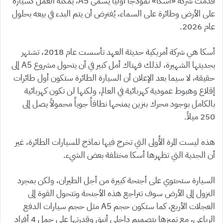
قدمت شركة «أسكا» نموذجاً أولياً يُسمى A5، يمكنه العمل كسيارة
على الأرض وطائرة على السماء، يُفترض أن يتم البدء في بيعه بحلول
عام 2026.
أسكا هي شركة أمريكية حديثة العهد تأسست عام 2018، تشتهر
بجديتها الشهيرة، لذلك فهناك أمل كبير في أن يتحول مشروع A5 إلى
حقيقة، لا سيما بعد الإعلان أن السيارة الطائرة ستكون أول طائرات
إقلاع وهبوط عمودية كهربائية في العالم، ولكنها لن تكون كهربائية
بالكامل بوجود محرك بنزين يمنحها نطاقاً جوياً محمولاً يصل إلى
250 ميلاً.
هذه ليست المرة الأُولى التي تخرج فيها نماذج للسيارات الطائرة، غير
أن الجدية التي تظهرها أسكا مختلفة بعض الشيء.
السيارة ستحتوي على أجنحة كبيرة من أجل الطيران، ولكن بمجرد
النزول إلى الأرض سوف تتراجع هذه الأجنحة وتتحول القوة إلى
العجلات الأربع، كما ستكون حجم A5 مثل حجم سيارات الدفع
الرباعي، مع تميزها بتصميم داخلي أنيق وقدرتها على حمل 4 أفراد