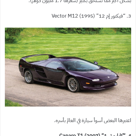
بشكل أكبر مما تستحق بكثير (سعرها 1.7 مليون دولار).
3. “فيكتور إم 12” (1995) Vector M12
اعتبرها البعض أسوأ سيارة في العالم بأسره.
4. “كابارو تي 1” (2007) Caparo T1