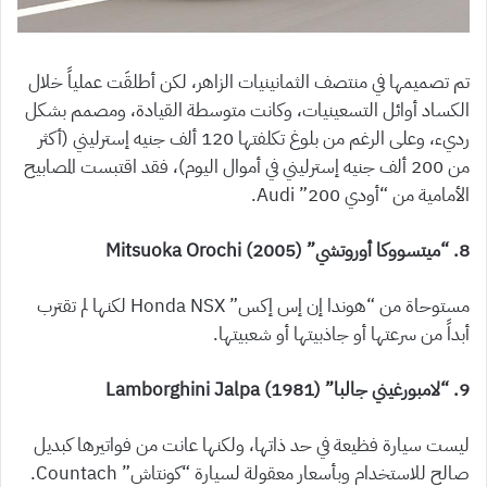
تم تصميمها في منتصف الثمانينيات الزاهر، لكن أطلقَت عملياً خلال
الكساد أوائل التسعينيات، وكانت متوسطة القيادة، ومصمم بشكل
رديء، وعلى الرغم من بلوغ تكلفتها 120 ألف جنيه إسترليني (أكثر
من 200 ألف جنيه إسترليني في أموال اليوم)، فقد اقتبست المصابيح
الأمامية من “أودي 200” Audi.
8. “ميتسووكا أوروتشي” (2005) Mitsuoka Orochi
مستوحاة من “هوندا إن إس إكس” Honda NSX لكنها لم تقترب
أبداً من سرعتها أو جاذبيتها أو شعبيتها.
9. “لامبورغيني جالبا” (1981) Lamborghini Jalpa
ليست سيارة فظيعة في حد ذاتها، ولكنها عانت من فواتيرها كبديل
صالح للاستخدام وبأسعار معقولة لسيارة “كونتاش” Countach.