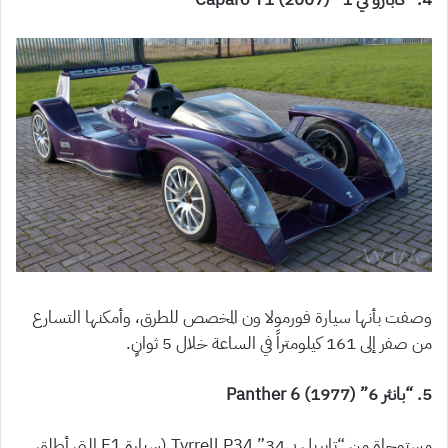
وصفت بأنها سيارة فورمولا ون المخصص للطرق، وأمكنها التسارع
من صفر إلى 161 كيلومتراً في الساعة خلال 5 ثوانٍ.
5. “بانثر 6” (1977) Panther 6
مستوحاة من “تايريل بي34” Tyrrell P34 (سيارة F1 التي أطلق