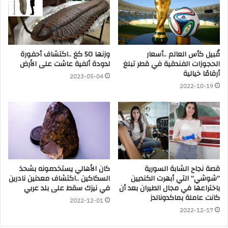
قُبيل كأس العالم ..أسعار
وزنها 50 كغ ..اكتشاف أحفورة
الحجوزات الفندقية في قطر تبلغ
لدودة ألفية عاشت على الأرض
أرقامًا خيالية
2023-05-04
2022-10-19
قصة نجاح الشابة السورية
كان الأهالي يستخدمونه بشحذ
“شوشي” التي أبهرت الكنديين
السكاكين ..اكتشاف معدنين نادرين
باختراعها في مجال الطيران بعد أن
في نيزك سقط على بلد عربي
كانت عاملة بماكدونالدز
2022-12-01
2022-12-17