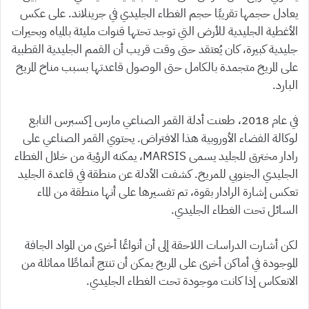
يعادل حجمها تقريبًا حجم الغطاء الجليدي في جرينلاند. على عكس
الأغطية الجليدية للأرض التي توجد تحتها قنوات مليئة بالمياه وبحيرات
جليدية كبيرة، كان يُعتقد حتى وقت قريب أن القمم الجليدية القطبية
على المريخ متجمدة بالكامل حتى الوصول قاعدتها بسبب مناخ المريخ
البارد.
في عام 2018، طعنت أدلة القمر الصناعي مارس إكسبرس التابع
لوكالة الفضاء الأوروبية هذا الافتراض. يحتوي القمر الصناعي على
رادار مخترق للجليد يسمى MARSIS، يمكنه الرؤية من خلال الغطاء
الجليدي الجنوبي للمريخ. كشفت الأدلة عن منطقة في قاعدة الجليد
تعكس إشارة الرادار بقوة، تم تفسيرها على أنها منطقة من الماء
السائل تحت الغطاء الجليدي.
لكن أشارت الدراسات اللاحقة إلى أن أنواعًا أخرى من المواد الجافة
الموجودة في أماكن أخرى على المريخ يمكن أن تنتج أنماطًا مماثلة من
الانعكاس إذا كانت موجودة تحت الغطاء الجليدي.