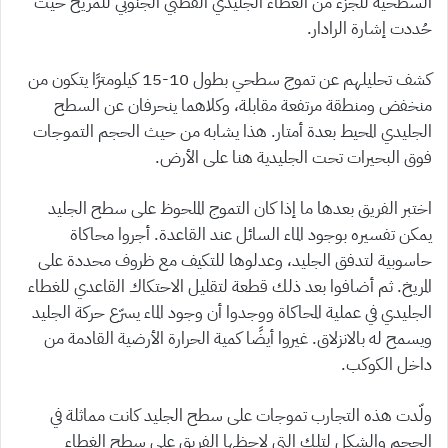
السطحية للجزء من الغطاء الجليدي القطبي الجنوبي للمريخ حيث
حُددت إشارة الرادار.
كشف تحليلهم عن تموج سطحي بطول 10-15 كيلومترًا يتكون من
منخفض ومنطقة مرتفعة مقابلة، وكلاهما ينحرفان عن السطح
الجليدي المحيط بعدة أمتار. هذا يشابه من حيث الحجم التموجات
فوق البحيرات تحت الجليدية هنا على الأرض.
اختبر الفريق بعدها ما إذا كان التموج الملحوظ على سطح الجليد
يمكن تفسيره بوجود الماء السائل عند القاعدة. أجروا محاكاة
حاسوبية لتدفق الجليد، وعدلوها للتكيف مع ظروف محددة على
المريخ. ثم أضافوا بعد ذلك قطعة لتقليل الاحتكاك القاعدي للغطاء
الجليدي في عملية المحاكاة ووجدوا أن وجود الماء يسرّع حركة الجليد
ويسمح له بالانزلاق. غيروا أيضًا كمية الحرارة الأرضية القادمة من
داخل الكوكب.
ولّدت هذه التجارب تموجات على سطح الجليد كانت مماثلة في
الحجم والشكل لتلك التي لاحظها الفريق على سطح الغطاء