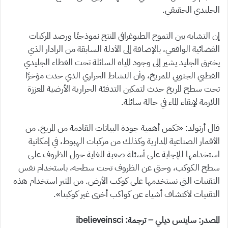
الجليدي الحقيقي.
إن التشابه بين التموج الطبوغرافي المنتج نموذجيًا ورصد المركبات
الفضائية الواقعي، بالإضافة إلى الأدلة السابقة من الرادار الذي
يخترق الجليد يشير إلى وجود المياه السائلة تحت الغطاء الجليدي
القطبي الجنوبي للمريخ، وأن النشاط الحراري الذي حدث مؤخرًا
تحت سطح المريخ حدث لتمكين التدفئة الحرارية الأرضية المعززة
اللازمة لإبقاء الماء في حالة سائلة.
قال أرنولد: «تكمن أهمية جودة البيانات القادمة من المريخ، من
الأقمار الصناعية المدارية وكذلك من مركبات الهبوط، في إمكانية
استخدامها للإجابة على أسئلة صعبة للغاية حول الظروف على
سطح الكوكب، وحتى عن الظروف تحت سطحه، باستخدام نفس
التقنيات التي نستخدمها على كوكب الأرض. من المثير استخدام هذه
التقنيات لاكتشاف أشياء عن كواكب أخرى غير كوكبنا».
المصدر: ساينس ديلي – ترجمة: ibelieveinsci