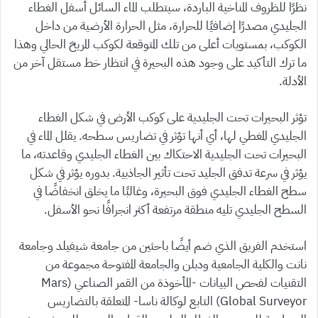
نظرًا للظروف المناخية الباردة، سيتطلب الماء السائل أسفل الغطاء
الجليدي مصدرًا إضافيًا للحرارة، مثل الحرارة الأرضية من داخل
الكوكب، بمستويات أعلى من تلك المتوقعة لكوكب المريخ الحالي وهذا
ما ترك التأكيد على وجود هذه البحيرة في انتظار خط مستقل آخر من
الأدلة.
تؤثر البحيرات تحت الجليدية على كوكب الأرض في شكل الغطاء
الجليدي المغطي لها، أي أنها تؤثر في تضاريس سطحه. يقلل الماء في
البحيرات تحت الجليدية الاحتكاك بين الغطاء الجليدي وقاعدته، ما
يؤثر في سرعة تدفق الجليد تحت تأثير الجاذبية. بدوره يؤثر في شكل
سطح الغطاء الجليدي فوق البحيرة، وغالبًا ما يخلق انخفاضًا في
السطح الجليدي تليه منطقة مرتفعة أكثر انجرافًا نحو الأسفل.
استخدم الفريق الذي ضم أيضًا باحثين من جامعة شيفيلد وجامعة
نانت والكلية الجامعية ودبلن والجامعة المفتوحة مجموعة من
التقنيات لفحص البيانات -المأخوذة من القمر الصناعي (Mars
Global Surveyor) التابع لوكالة ناسا- المتعلقة بالتضاريس