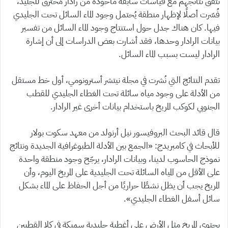
تتفق نتائجهم مع قياسات سابقة مأخوذة من رادار مُخترق للجليد،
فُسّرت أصلًا لإظهار منطقة يُحتمل وجود الماء السائل تحت الجليدي
فيها. كان هناك جدل حول استنتاج وجود الماء السائل من تفسير
بيانات الرادار وحدها، فقد أشارت بعض الدراسات إلى أن إشارة
الرادار ليست بسبب الماء السائل.
تقدم النتائج التي نُشرت في مجلة نيتشر أسترونومي، أول خط مستقل
من الأدلة على وجود مياه سائلة تحت الغطاء الجليدي للقطب
الجنوبي لكوكب المريخ باستخدام بيانات أخرى غير الرادار.
قال قائد البحث البروفيسور نيل أرنولد من معهد سكوت بولار
للأبحاث في كامبريدج: «الجمع بين الأدلة الطبوغرافية الجديدة ونتائج
نموذج الحاسوب لدينا، وبيانات الرادار، يرجّح وجود منطقة واحدة
على الأقل من المياه السائلة تحت الجليدية على المريخ اليوم، وأن
المريخ يجب أن يظل نشطًا حراريًا من أجل الحفاظ على الماء بشكل
سائل أسفل الغطاء الجليدي».
يحتوي المريخ مثل الأرض على أغطية جليدية سميكة في كلا القطبين