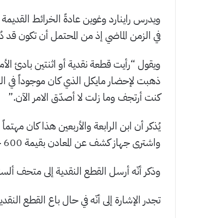
ويدرس راينارد وغوين عادةً الخرائط القديمة
في الزمن الماضي إذ من المحتمل أن تكون قد 
ويقول “رأيت قطعة نقدية أو اثنتين بادئ الأمر
ذهبت لإحضار مايكل الذي كان موجوداً في ال
كنت أرتجف وما زلت لا أصدّق الامر الآن.”
يُذكر أن ابن الرابعة والأربعين هذا كان مهتم
واشترى جهاز كشف عن المعادن بقيمة 600 جنيه استرليني منذ تسع سنوات.
وذكر أنّه أرسل القطع النقدية إلى متحف ألس
تجدر الإشارة إلى أنّه في حال باع القطع النق