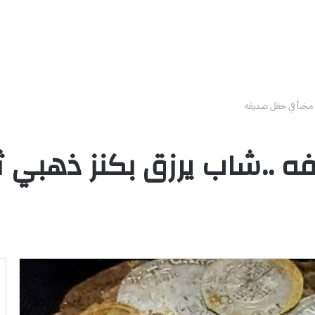
ن مخبأ في حقل صديقه
فافه ..شاب يرزق بكنز ذهبي