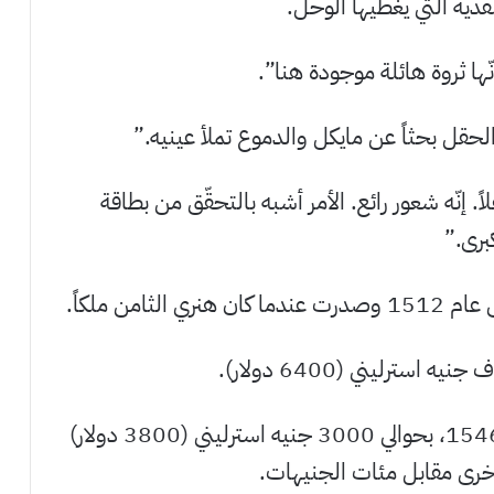
ية التي يغطيها الوحل.
إنّها ثروة هائلة موجودة هنا”.
الحقل بحثاً عن مايكل والدموع تملأ عينيه.”
إنّه شعور رائع. الأمر أشبه بالتحقّق من بطاقة
برى.”
امن ملكاً.
سترليني (6400 دولار).
وتُقدّر قيمة قطعة نقدية أخرى، ترقى إلى عام 1546، بحوالي 3000 جنيه استرليني (3800 دولار)
أخرى مقابل مئات الجنيهات.