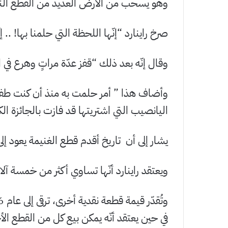
وهو يسحب من الأرض العديد من القطع النقد
صرخ راينارد “إنّها اللحظة التي حلمنا بها! .. 
وقال إنّه بعد ذلك “قفز عدّة مراتٍ وهرع في 
وأضاف هذا ” أمر حلمت به منذ أن كنت طفلاً. 
اليانصيب التي اشتريتها قد فازت بالجائزة الك
يشار إلى أن تاريخ أقدم قطع الغنيمة يعود إلى عام 1512 وصدرت عندما كان هنري الث
ويعتقد راينارد أنّها تساوي أكثر من خمسة آلاف جنيه ا
في حين يعتقد أنّه يمكن بيع كل من القطع ال