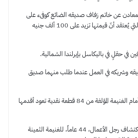
عادن عن خاتم زفاف صديقه الضائع كوفىء على
جهوده بعشرات من القطع النقدية الذهبية التي يُعتقد أنّ قيمتها تزيد على 100 ألف جنيه
فين في حقلٍ في باليكاسل بإيرلندا الشمالية.
ه وشريكه في العمل عندما طلب منهما صديق
وبعد ساعتين من البحث وجد راينارد نفسه أمام الغنيمة المؤلفة من 84 قطعة نقدية تعود أقدمها
وأظهرت لقطات الفيديو التي صوّرت لحظة اكتشاف رجل الأعمال، 44 عاماً، للغنيمة الثمينة