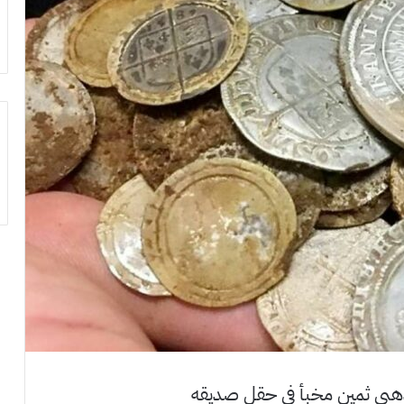
 ذهبي ثمين مخبأ في حقل صديقه