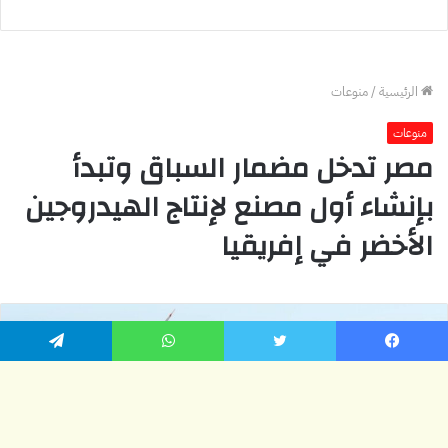
يسبوك
تويتر
واتساب
تيلقرام
زر