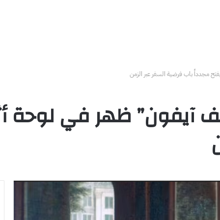
ًا ..“هاتف آيفون” ظهر في لوحة