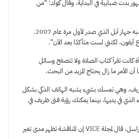
ر بدت ضبابية في البداية. وقال كوك: “من
وأضاف أن الشيء الذي كانت تحمله المرأة يشبه جهاز آبل الذي صدر لأول مرة عام 2007.
 آيفون، لكنني لست متأكدًا بعد الآن”.
مرأة كانت تقرأ كتاب الصلاة ولا تتصفح وسائل
ن الأمر ما زال يحتاج المزيد من البحث.
 الريف، وهي تمسك بشيء يشبه الهاتف الذكي بشكل
 الذي في يديها، بينما يمكنك رؤية فتى ظريف في
الرجل الذي أثار نظرية المؤامرة لأول مرة، بيتر راسل، قال لمجلة VICE إن المناقشة تظهر مدى تغير