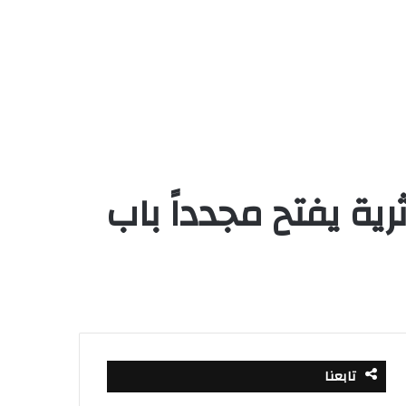
 أثرية يفتح مجدداً باب
تابعنا