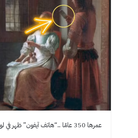
عمرها 350 عامًا ..“هاتف آيفون” ظهر في لوحة أثرية يفتح مجدداً باب فرضية السفر عبر الزمن