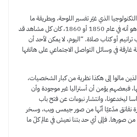
تكنولوجيا الذي غيّر تفسير اللوحة، وبطريقة ما
استفاد من سياقها بالكامل”، “التغيير الكبير هو أنه في عام 1850 أو 1860، كان كل مشاهد قد
 ترانيم أو كتاب صلاة. “اليوم، لا يمكن لأحد أن
ة غارقة في وسائل التواصل الاجتماعي على هاتفها
ذين مالوا إلى هكذا نظرية من كبار الشخصيات،
 منها، فبعضهم يؤمن أن أستراليا غير موجودة وأن
 ليخدعونا، وانتشار نبوءات عن فتح باب
ورة نقانق مدّعيًا أنّها من صور جيمس ويب، وسخر
 من صورها. فإلى أي حد بتنا نعيش في عالم كلّ ما