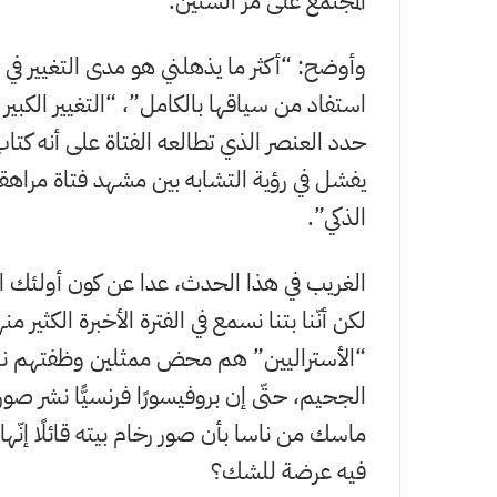
المجتمع على مر السنين.
وأوضح: “أكثر ما يذهلني هو مدى التغيير في ال
حدد العنصر الذي تطالعه الفتاة على أنه كتاب
يفشل في رؤية التشابه بين مشهد فتاة مراهق
الذكي”.
الغريب في هذا الحدث، عدا عن كون أولئك ال
لكن أنّنا بتنا نسمع في الفترة الأخبرة الكثير
“الأستراليين” هم محض ممثلين وظفتهم ناسا
الجحيم، حتّى إن بروفيسورًا فرنسيًّا نشر ص
ماسك من ناسا بأن صور رخام بيته قائلًا إنّها
فيه عرضة للشك؟