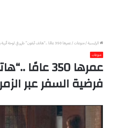
الرئيسية
/
منوعات
/
عمرها 350 عامًا ..“هاتف آيفون” ظهر في لوحة أثرية يفتح مجدداً باب فرضية السفر عبر الزمن
منوعات
عمرها 350 عام
فرضية السفر عبر الزمن