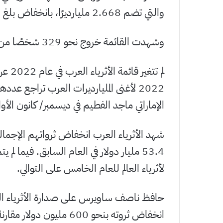
والتي تضم 2.668 مليارديرًا، بانخفاض بلغ 87 مليارديرًا مقارنة بالعام الماضي.
وشهدت القائمة خروج نحو 329 شخصًا من القائمة، وانضمام 236 مليارديرًا هذا العام.
لم تت
الإماراتي ماجد الفطيم في ديسمبر/ كانون الأول 021
53.4 مليار دولار في العام السابق. فيما ل
لأثرياء العالم للعام الخامس على التوالي.