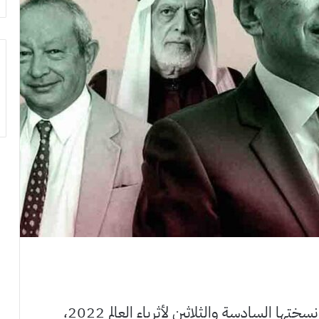
أصدرت مجلة “فوربس” قائمتها السنوية في نسختها السادسة والثلاثين لأثرياء العالم 2022،