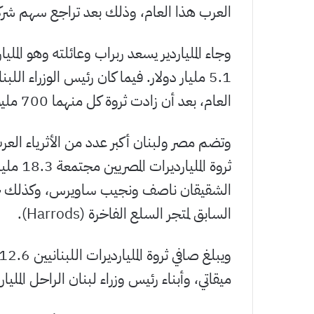
العرب هذا العام، وذلك بعد تراجع سهم شركة 
وجاء الملياردير يسعد ربراب وعائلته وهو المليارد
5.1 مليار دولار. فيما كان رئيس الوزراء ا
العام، بعد أن زادت ثروة كل منهما 700 مليون دولار لتصل إلى 3.2 مليار دولار.
ثروة ال
السابق لمتجر السلع الفاخرة (Harrods).
ميقاتي، وأبناء رئيس وزراء لبنان الراحل المل