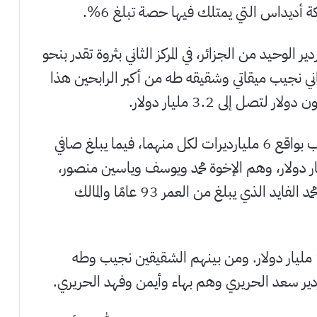
أديداس التي يمتلك فيها حصة تبلغ 6%.
ير الوحيد من الجزائر، في المركز الثاني بثروة تقدر بنحو
للبناني نجيب ميقاتي وشقيقه طه من أكبر الرابحين هذا
وتضم مصر ولبنان أكبر عدد من الأثرياء العرب بواقع 6 مليارديرات لكل منهما، فيما يبلغ صافي
مليارديرات المصريين مجتمعة 18.3 مليار دولار، وهم الإخوة محمد ويوسف وياسين منصور،
الشقيقان ناصف ونجيب ساويرس، وكذلك محمد الفايد الذي يبلغ من العمر 93 عامًا والمالك
ويبلغ صافي ثروة المليارديرات اللبنانيين 12.6 مليار دولار. ومن بينهم الشقيقين نجيب وطه
ياردير سعد الحريري وهم بهاء وأيمن وفهد الحريري.