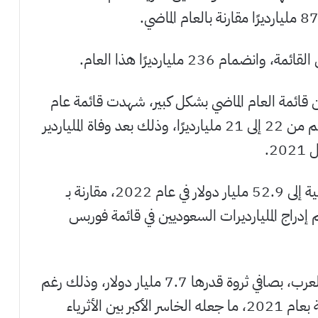
غير قائمة الأثرياء العرب في عام 2022 عن قائمة العام الماضي بشكل كبير، شهدت قائمة عام
2022 لأغنى المليارديرات العرب تراجع عددهم من 22 إلى 21 مليارديرًا، وذلك بعد وفاة الملياردير
2.
شهد الأثرياء العرب انخفاض ثرواتهم الإجمالية إلى 52.9 مليار دولار في عام 2022، مقارنة بـ
م يتم إدراج المليارديرات السعوديين في قائمة فوربس
حافظ ناصف ساويرس على صدارة الأثرياء العرب، بصافي ثروة قدرها 7.7 مليار دولار، وذلك رغم
انخفاض ثروته بنحو 600 مليون دولار مقارنة بعام 2021، ما جعله الخاسر الأكبر بين الأثرياء