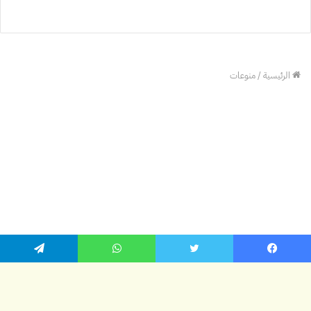
يسبوك
تويتر
واتساب
تيلقرام