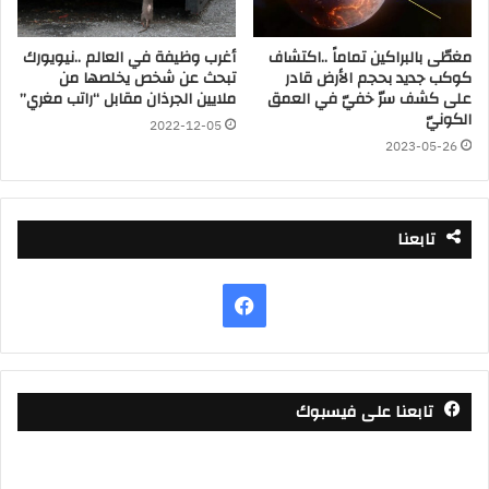
مغطّى بالبراكين تماماً ..اكتشاف
أغرب وظيفة في العالم ..نيويورك
كوكب جديد بحجم الأرض قادر
تبحث عن شخص يخلصها من
على كشف سرّ خفيّ في العمق
ملايين الجرذان مقابل “راتب مغري”
الكونيّ
2022-12-05
2023-05-26
تابعنا
فيسبوك
تابعنا على فيسبوك