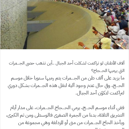
آلاف الأطنان لو تراكمت لشكلت أحد الجبال ..أين تذهب حصى الجـ.ـمرات
التي يرميها الحـ.ـجاج؟
ما يزيد على ألف طن من الجـ.ـمرات يتم رميها سنويا خلال موسم
الحـ.ـج، وفي حال عدم وجود آلية لنقل هذه الجـ.ـمرات بشكل دوري
لتراكمت لتكوّن أحد الجبال.
ففي أثناء موسم الحـ.ـج، يرمي الحـ.ـجاج الجـ.ـمرات، على مدار أيام
التشريق الثلاثة، بدءا من الجمرة الصغرى فالوسطى ومن ثم الكبرى،
ويأخذ الحاج الجـ.ـمرات من منى أو المزدلفة وهي مجموعة من