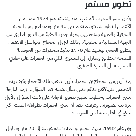
تطوير مستمر
وكان جسر الجمرات قد شهد منذ إنشائه عام 1974 عددا من
الأعمال التطويرية، بتوسعته بعرض 40 مترا وبمطلعين من الجهة
الشرقية والغربية ومنحدرين بجوار جمرة العقبة من الدور العلوي من
الجهة الشمالية والجنوبية، وذلك لنزول الحجاج. وتواصل الاهتمام
بتطوير الجسر، ليشهد عام 1978 تنفيذ منحدرات من الخرسانة
المسلحة (مطالع ومنازل) إلى المستوى الثاني من الجمرات على جانبي
الجسر مقابل الجمرة الصغرى.
بعد أن يرمي الحجاج في الجمرات أين تذهب تلك الأحجار وكيف يتم
التخلص منها؟كثير منكم مثلي سأل نفسه هذا السؤال.. زرت البارحة
مبنى الجمرات وحظيت بسبق تصوير الاجابة على ذلك السؤال ولأول
مرة يتم تصويره.. وعرفت أيضاً أن مبنى الجمرات بطوابقه الست أكبر
مبنى في العالم منشأ من الخرسانة..
وفي عام 1982، شهد الجسر توسعة بزيادة عرضه إلى 20 مترا وبطول