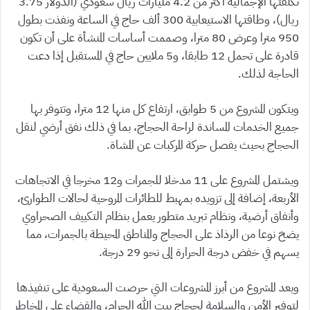
تكلفتها الإجمالية أكثر من 4.2 مليارات ريال سعودي (الدولار 3.75
ريال)، وطاقتها الاستيعابية 300 ألف حاج في الساعة ونفذت بطول
950 مترا وعرض 80 مترا، وصممت أساسات المنشأة على أن تكون
قادرة على تحمل 12 طابقا، و5 ملايين حاج في المستقبل إذا دعت
الحاجة لذلك.
ويتكون المشروع من 5 طوابق، ارتفاع كل منها 12 مترا، وتتوفر بها
جميع الخدمات المساندة لراحة الحجاج، بما في ذلك نفق أرضي لنقل
الحجاج بحيث يفصل حركة المركبات عن المشاة.
ويشتمل المشروع على 11 مدخلا للجمرات و12 مخرجا في الاتجاهات
الأربعة، إضافة إلى تزويده بمهبط للطائرات المروحية لحالات الطوارئ،
وأنفاق أرضية، ونظام تبريد متطور يعمل بنظام التكييف الصحراوي
يضخ نوعا من الرذاذ على الحجاج والمناطق المحيطة بالجمرات، مما
يسهم في خفض درجة الحرارة إلى نحو 29 درجة.
ويعد المشروع من أبرز المشروعات التي حرصت السعودية على تنفيذها
لتوفير الأمن والسلامة لحجاج بيت الله الحرام، والقضاء على المخاطر