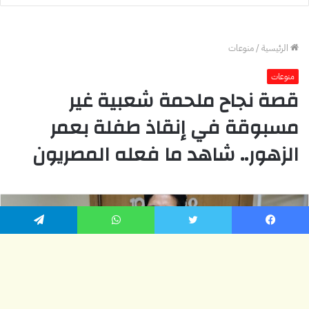
يسبوك
تويتر
واتساب
تيلقرام
زر