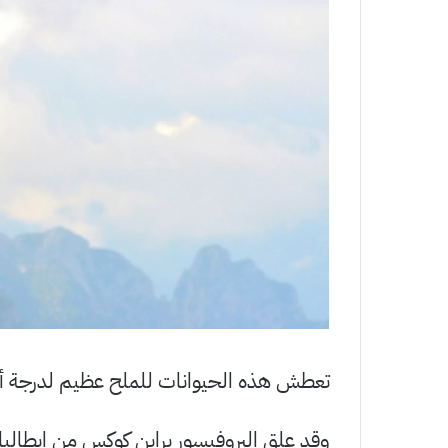
تعطش هذه الحيوانات للملح عظيم لدرجة أن 
وقد علق البروفيسور براين كوكس من إيطاليا