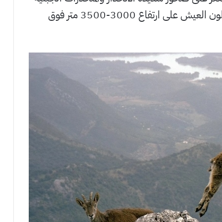
ونادرًا ما يتسلقون قمم الجبال، لكنهم يفضلون العيش على ارتفاع 3000-3500 متر فوق