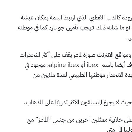
رودة كالدب القطبي الذي ارتبط اسمه بمكان عيشه
ة أو ما شابه ذلك فيجب تأمين جو بارد كما في موطنه
..
واقع الانترنت صورة لماعز يقف على أكثر المنحدرات
خطورة في أعلى جبال العالم إنه الوعل، والمعروف أيضا باسم ibex أو alpine ibex، موجود في
ة الانحدار موطنها الطبيعي لعدة ملايين من
 حيث لا يجرؤ المتسلقون الأكثر تدريبًا على الذهاب.
تبرز على خلفية ممثلين آخرين من جنس “الماعز” مع
ها إلى متر.