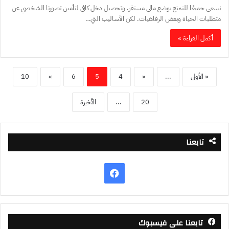
نسعى جميعًا للتمتع بوضع مالي مستقر، وتحصيل دخل كافي لتأمين تصورنا الشخصي عن
متطلبات الحياة وبعض الرفاهيات. لكن الأساليب التي…
أكمل القراءة »
« الأولى
...
«
4
5
6
»
10
20
...
الأخيرة
تابعنا
فيسبوك
تابعنا على فيسبوك