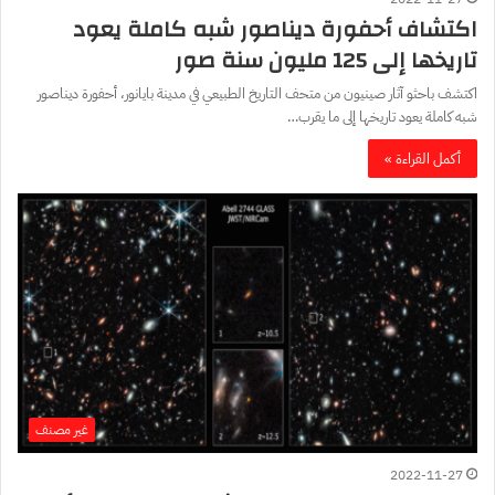
اكتشاف أحفورة ديناصور شبه كاملة يعود
تاريخها إلى 125 مليون سنة صور
اكتشف باحثو آثار صينيون من متحف التاريخ الطبيعي في مدينة بايانور، أحفورة ديناصور
شبه كاملة يعود تاريخها إلى ما يقرب…
أكمل القراءة »
غير مصنف
2022-11-27