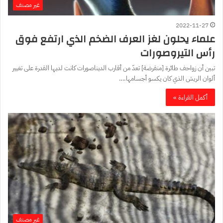
غير مصنف
2022-11-27
علماء يحلون لغز العرف الضخم الذي ارتفع فوق
رأس التيروصورات
تبين أن زواحف طائرة [منقرضة] تعدّ من أقارب الديناصورات كانت لديها القدرة على تغيير
ألوان الريش الذي كان يكسو أجسامها.…
أكمل القراءة »
غير مصنف