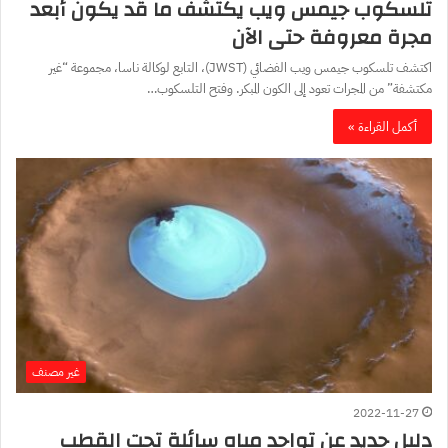
تلسكوب جيمس ويب يكتشف ما قد يكون أبعد
مجرة معروفة حتى الآن
اكتشف تلسكوب جيمس ويب الفضائي (JWST)، التابع لوكالة ناسا، مجموعة “غير
مكتشفة” من المجرات تعود إلى الكون المبكر. وفتح التلسكوب…
أكمل القراءة »
غير مصنف
2022-11-27
دليل جديد عن تواجد مياه سائلة تحت القطب