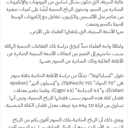
عالية السرعة، التي تتكون بشكل أساسي من البروتونات والإلكترونات
الصادرة من النجم، وتحتوي الرياح النجمية أيضًا على كميات صغيرة
من عناصر مثل الأكسجين والكربون، تتفاعل مع إلكترونات الوسط
المحيط بالنجم وتنبعث
منها الأشعة السينية، التي يلتقطها العلماء على الأرض.
ولطالما واجه العلماءَ تحدٍّ كبيرٌ في دراسة تلك الفقاعات النجمية الهائلة
بسبب حاجتهم إلى التمييز بين انبعاثات الأشعة السينية الصادرة عن
الأغلفة الفلكية وتلك الصادرة عن النجوم نفسها.
تقول “كيسلياكوفا”: تمكنَّا من دراسة الأغلفة الخاصة بثلاثة نجوم
هي “70 الحواء” (70 Ophiuchi)، و”إبسيلون النهر” (epsilon
Eridani)، و”61 الدجاجة” (61 Cygni)، وقمنا بتقدير معدلات
فقدان كتلة هذه النجوم بـسبب فقدانها للرياح النجمية، وتبين أنها
تساوي بين قرابة 10 و66 مرة ضِعف معدل فقدان الكتلة الشمسية.
ويعني ذلك أن الرياح الخاصة بتلك النجوم أقوى بكثير من الرياح
الشمسية، الأمر الذي يرجح أن المجال المغناطيسي لهذه النجوم أقوى