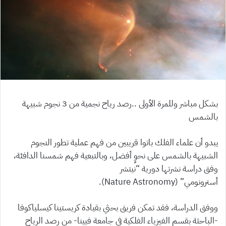
بشكل مباشر وللمرة الأولى ..رصد رياح نجمية من 3 نجوم شبيهة
بالشمس
يبدو أن علماء الفلك باتوا قريبين من فهم عملية تطور النجوم
الشبيهة بالشمس على نحوٍ أفضل، وبالتبعية فهم شمسنا الدافئة،
وفق دراسة نشرتها دورية “نيتشر
أسترونومي” (Nature Astronomy).
ووفق الدراسة، فقد تمكن فريق بحثي بقيادة كريستينا كيسلياكوفا
-الباحثة بقسم الفيزياء الفلكية في جامعة فيينا- من رصد الرياح