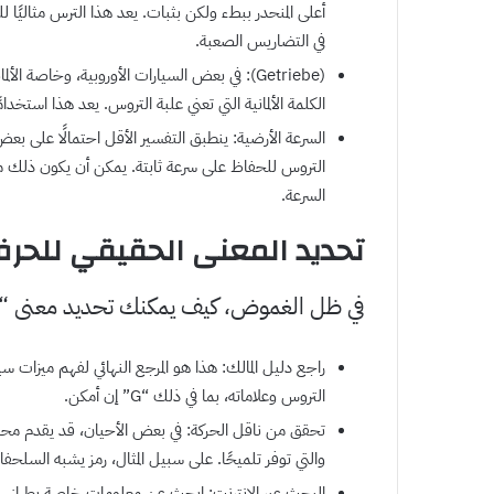
أعلى المنحدر ببطء ولكن بثبات. يعد هذا الترس مثاليًا ل
في التضاريس الصعبة.
الكلمة الألمانية التي تعني علبة التروس. يعد هذا استخدا
التروس للحفاظ على سرعة ثابتة. يمكن أن يكون ذلك مف
السرعة.
تحديد المعنى الحقيقي للحرف G في ناقل الحر
في ظل الغموض، كيف يمكنك تحديد معنى “G” في سيارتك المحددة؟ إليك بعض النصائح المفيدة:
راجع دليل المالك: هذا هو المرجع النهائي لفهم ميزا
التروس وعلاماته، بما في ذلك “G” إن أمكن.
والتي توفر تلميحًا. على سبيل المثال، رمز يشبه السلحفاة يمكن أن
البحث عبر الإنترنت: ابحث عن معلومات خاصة بطراز سيارت