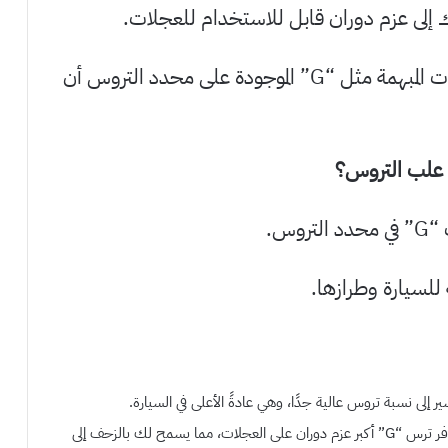
 إلى عزم دوران قابل للاستخدام للعجلات.
ولكن ضمن هذا النظام المعقد، يمكن للعلامات المبهمة مثل “G” الموجودة على محدد التروس أن
وس.
 للسيارة وطرازها.
تخيل أن سيارتك تكافح لتسلق تلة شديدة الانحدار. يوفر ترس “G” أكبر عزم دوران على العجلات، مما يسمح لك بالزحف إلى