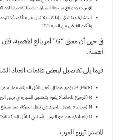
الإنترنت ومواقع مراجعة السيارات شرحًا تفصيليًا لوظ
استشارة ميكانيكي: إذا كنت لا تزال غير متأكد، فلا ت
وتأكيد الغرض من الحرف”G”.
في حين أن معنى “G” أمر بالغ ا
أهمية.
فيما يلي تفاصيل لبعض علامات العتاد الشائ
P (Park): يؤدي هذا إلى قفل ناقل الحركة، مما يمنع السيارة من التحرك. استخدامه عند وقوف السيارات.
R (الرجوع للخلف): يقوم بتعشيق السيارة في ترس الرجوع للخلف.
N (محايد): يفصل المحرك عن ناقل الحركة، مما يسمح للسيارة بالتحرك بحرية أثناء تشغيل المحرك.
D (القيادة): هذا هو الترس الأساسي لناقل الحركة الأوتوماتيكي، ويقدم مجموعة من نسب التروس للقيادة العادية.
المصدر: تيربو العرب