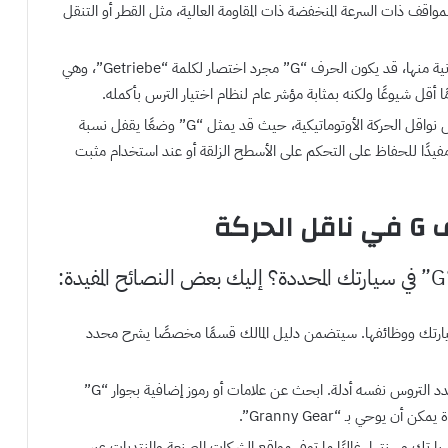
لمواقف ذات السرعة المنخفضة ذات المقاومة العالية، مثل القطر أو التنقل
(Getriebe): في بعض السيارات الأوروبية، وخاصة الألمانية منها، قد يكون الحرف “G” مجرد اختصار لكلمة “Getriebe”، وهي
مًا أقل شيوعًا ولكنه بمثابة مؤشر عام لنظام اختيار الترس بأكمله.
السرعة الأرضية: ينطبق التفسير الأقل احتمالًا على بعض نواقل الحركة الأوتوماتيكية، حيث قد يمثل “G” وضعًا يقفل نسبة
يدًا للحفاظ على التحكم على الأسطح الزلقة أو عند استخدام مثبت
كة
ت سيارتك ووظائفها. سيتضمن دليل المالك قسمًا مخصصًا يشرح محدد
تحقق من ناقل الحركة: في بعض الأحيان، قد يقدم محدد التروس نفسه أدلة. ابحث عن علامات أو رموز إضافية بجوار “G”
 يوحي بـ “Granny Gear”.
ك وسنتها. غالبًا ما توفر مواقع الشركات المصنعة والمنتديات عبر