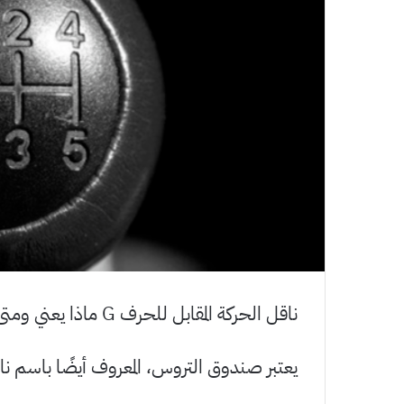
ناقل الحركة المقابل للحرف G ماذا يعني ومتى تستخدمه؟
يعتبر صندوق التروس، المعروف أيضًا باسم نا