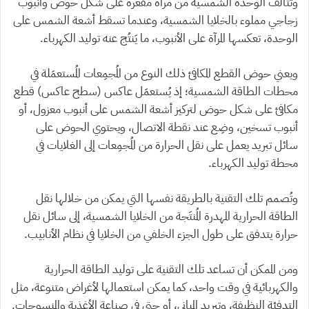
وتتألف الوحدة الشمسية من مرآة مقعرة على شكل حوض وأنبوب
زجاجي مملوء بالخلايا الشمسية، وعندما تسقط أشعة الشمس على
الوحدة، تعكسها المرآة على الأنبوب، ما يَنتُج عنه توليد الكهرباء.
ويعني حوض القطع المكافئ ذلك النوع من المُجمِعات المُستعمَلة في
محطات الطاقة الشمسية؛ إذ يُستعمَل عاكس (سطح عاكس) قطع
مكافئ على شكل حوض لتركيز أشعة الشمس على أنبوب معزول، أو
أنبوب تسخين، وضِع عند نقطة الاتصال، ويحتوي الحوض على
سائل تبريد يعمل على نقل الحرارة من المُجمِعات إلى الغلايات في
محطة توليد الكهرباء.
وتُصمم تلك التقنية بالطريقة نفسها التي يمكن من خلالها نقل
الطاقة الحرارية المهدرة المُنتَجة من الخلايا الشمسية، إلى سائل نقل
حرارة يتدفق على طول الجزء الخلفي من الخلايا في نظام الأنابيب.
ومن الممكن أن تساعد تلك التقنية على توليد الطاقة الحرارية
والكهربائية في وقت واحد، كما يمكن استعمالها لأغراض متنوعة، مثل
التدفئة النظيفة، وتبريد المباني، أو حتى في صناعة الأغذية والمنسوجات.