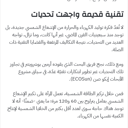
تقنية قديمة واجهت تحديات
لا تُعدّ فكرة توليد الكهرباء والحرارة من الإشعاع الشمسي جديدة، بل
توجد منذ سبعينيات القرن الماضي، غير أنها كانت، وما تزال، تواجه
العديد من التحديات، نتيجة التكاليف المرتفعة والقضايا التقنية ذات
الصلة.
ومع ذلك، نجح فريق البحث الذي يقوده أرمين بوشرويتنر في تجاوز
تلك التحديات عبر تطوير ابتكارات تقنيّة عدّة، في سياق مشروع
الأبحاث إيكو صن (ECOSun).
فمن خلال تركيز الطاقة الشمسية، تعمل المرآة على تكبير الإشعاع
الشمسي بعامل يتراوح بين 60 و120 مرة؛ ما يعني -ضمنًا- أنه لا
توجد هناك حاجة سوى لعدد أقل بكثير من الخلايا الشمسية لإنتاج
الكمية نفسها من الكهرباء.