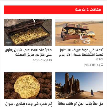
مقالات ذات صلة
أحدها في دولة عربية.. 10 كنوز
مخبأ منذ 1500 عام.. شابان يعثران
قيمة اكتشفها علماء الآثار عام
على كنز عن طريق الصدفة
2023
2024-01-25
2024-01-14
هل حقاً بناها الجن أم كانت مكاناً
تم طمره في وعاء فخاري ..حيوان