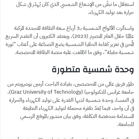
استغلال ما تبقّى من الإشعاع الشمسي الذي كان يُهدَر في شكل
حرارة بعد توليد الكهرباء.
واستأثرت الألواح الشمسية بـ3 أرباع سعة الطاقة المتجددة المركبة
عالميًا خلال العام المنصرم (2023)، ويعتقد الكثيرون أن التقدم السريع
المُحرز في تعزيز كفاءة الخلايا الشمسية يضع الصناعة على أعتاب “ثورة
شمسية مقبلة”، وفق ما اطّلعت عليه منصة الطاقة المتخصصة.
وحدة شمسية متطورة
طوّر فريق عالمي من المتخصصين، بقيادة الباحث أرمين بوشرويتنر من
جامعة غراتس للتكنولوجيا (Graz University of Technology)،
في النمسا، وحدة شمسية لديها القدرة على توليد الكهرباء والحرارة
في آن واحد، فيما يُعدّ طفرة محتملة لتوليد الكهرباء النظيفة
المستدامة منخفضة التكلفة، وفق بيان منشور بالموقع الرسمي
للجامعة.