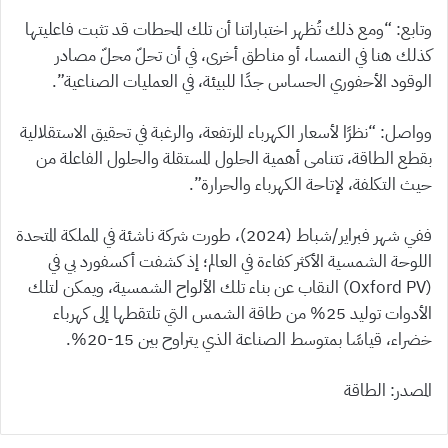
وتابع: “ومع ذلك تُظهر اختباراتنا أن تلك المحطات قد تثبت فاعليتها
كذلك هنا في النمسا، أو مناطق أخرى، في أن تحلّ محلّ مصادر
الوقود الأحفوري الحساس جدًا للبيئة، في العمليات الصناعية”.
وواصل: “نظرًا لأسعار الكهرباء المرتفعة، والرغبة في تحقيق الاستقلالية
بقطع الطاقة، تتنامى أهمية الحلول المستقلة والحلول الفاعلة من
حيث التكلفة، لإتاحة الكهرباء والحرارة”.
ففي شهر فبراير/شباط (2024)، طورت شركة ناشئة في المملكة المتحدة
اللوحة الشمسية الأكثر كفاءة في العالم؛ إذ كشفت أكسفورد بي في
(Oxford PV) النقاب عن بناء تلك الألواح الشمسية، ويمكن لتلك
الأدوات توليد 25% من طاقة الشمس التي تلتقطها إلى كهرباء
خضراء، قياسًا بمتوسط الصناعة الذي يتراوح بين 15-20%.
المصدر: الطاقة