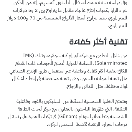
وفي دراسة بحثية منفصلة، قال الباحثون أنفسهم، إنه من الممكن
شراء المرايا بكميات إنتاج عالية، مقابل ما يتراوح بين 2 و5 دولارات
للمتر المربع، بينما تتراوح أسعار الألواح الشمسية بين 70 و100 دولار
للمتر المربع.
تقنية أكثر كفاءة
من خلال التعاون مع شركة آي إم كيه سولارميروتيك (IMK
Solarmirrotec)، المصنّعة للمرايا، تُصنع المُجمِعات ذات القطع
المكافئ بتقنية أكثر كفاءة وفاعلية عبر استعمال طرق الإنتاج الصناعي
مثل تقنية القولبة بالحقن، وهي تقنية مستعملة في إعطاء أشكال
لمواد مختلفة، مثل اللدائن والزجاج.
وتتمتع الخلايا الشمسية المصنّعة من السليكون بالقوة وفاعلية
التكلفة، التي طوّرها الباحثون بالتعاون مع مركز أبحاث الطاقة
الشمسية وتطبيقاتها غونام (Günam) في تركيا، بالقدرة على تحمّل
درجات الحرارة المرتفعة لأشعة الشمس المركزة.