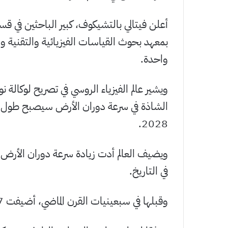
أعلن فيتالي بالتشيكوف، كبير الباحثين في ق
بمعهد بحوث القياسات الفيزيائية والتقنية و
واحدة.
ويشير عالم الفيزياء الروسي في تصريح لوكالة ن
الشاذة في سرعة دوران الأرض سيصبح طول ال
2028.
في التاريخ.
وقبلها في سبعينيات القرن الماضي، أضيفت 37 ثانية بسبب تباطؤ سرعة دوران الأرض.