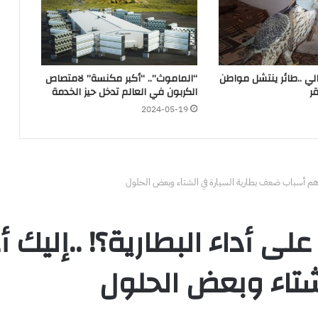
الي ..طائر ينتشل مواطن
“الماموث”.. “أكبر مكنسة” لامتصاص
ر
الكربون في العالم تدخل حيز الخدمة
2024-05-19