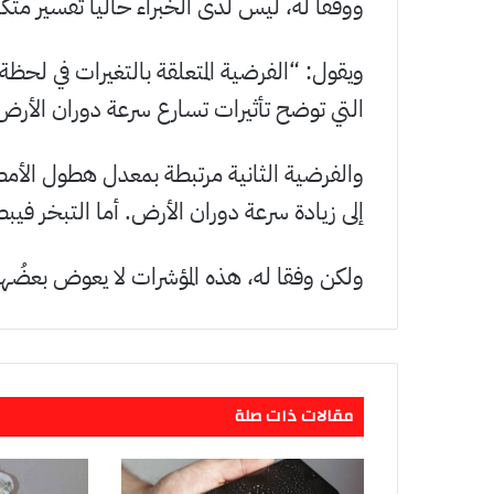
ووفقا له، ليس لدى الخبراء حاليا تفسير متكا
ويقول: “الفرضية المتعلقة بالتغيرات في لحظة
التي توضح تأثيرات تسارع سرعة دوران الأرض
والفرضية الثانية مرتبطة بمعدل هطول الأمطا
إلى زيادة سرعة دوران الأرض. أما التبخر فيبط
ولكن وفقا له، هذه المؤشرات لا يعوض بعضُها 
مقالات ذات صلة