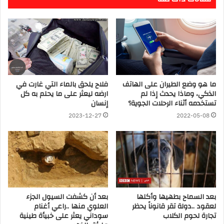
ما هو وضع الطيران على الهاتف
فلاح يلحق بالماء التي غارت في
الذكي، وماذا يحدث إذا لم
ارضه ليعثر على ما يحلم به كل
تستخدمه أثناء الرحلات الجوية؟
إنسان
2023-12-27
2022-05-08
بعد السماح بطهيها وأكلها
بعد أن كشفت السيول الجزء
لعقود ..دولة تقر قانوناً يحظر
العلوي منها ..راعي أغنام
تجارة لحوم الكلاب
سوداني يعثر على خبيأة طينية