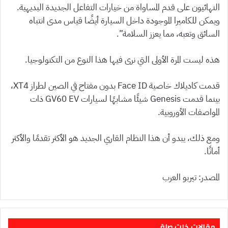
النهائيون على قدم المساواة من خيارات التفاعل الجديدة البديهية.
ويمكن للكاميرا الموجودة داخل السيارة أيضًا قياس مدى انتباه
السائق وتعبه، مما يعزز السلامة”.
هذه ليست المرة الأولى التي نرى فيها هذا النوع من التكنولوجيا.
قدمت كاديلاك خاصية Face ID بدون مفتاح في الصين لطراز XT4،
بينما قدمت Genesis شيئًا مشابهًا لسيارات GV60 EV ذات
المواصفات الأوروبية.
ومع ذلك، يبدو أن هذا النظام القاري الجديد هو الأكثر تقدمًا والأكثر
أمانًا.
المصدر: تيربو العرب
مقالات ذات صلة