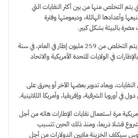
تي يتم التخلص منها من بين أكثر النفايات التي
ا وأعدادها الهائلة، وديمومتها وفترة
مضرة بالبيئة بشكل كبير.
خلال الثمانينيات والتسعينيات الماضية، كان يتم التخلص من 259 مليون إطار في العام، في سنة
صة بالإطارات في الولايات المتحدة الأمريكية والاتحاد
 النفايات، ويعاد تدوير بعضها الآخر أو يحرق على
ل في أوروبا الشرقية، وإفريقيا، وأمريكا الللاتينية.
الأمريكية مرة استعمال نفايات الإطارات هاته من أجل
مشروع فشلا ذريعا، ومنذ ذلك الحين تتسبب
بوس سيكلف الخزينة ملايين الدولارات من أجل