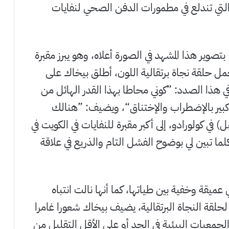
ن التي تندلع في مطمورات الدفن الصحي لنفايات
(بيخاك) بتصوير هذا المشهد في الصورة أعلاه، وهو يبرز مقبرة
مل حلقة نجاة برتقالية اللون، أطلق بيخاك على
 هذا الصدد: ”كوني محاطا بهذا القدر الهائل من
ور كبير بالإضطراب والإختناق“، ويضيف: ”هنالك
) في كولورادو، إلى أكبر مقبرة للنفايات في الكويت في
لما تبين لي بوضوح الفشل التام والذريع في علاقة
ميقة وخفية بين طياتها، كما أنها نالت انتباه
لحلقة النجاة البرتقالية، يضيف بيخاك شعورا غامرا
جمعيات البيئية في الحد أو على الأقل التقليل من