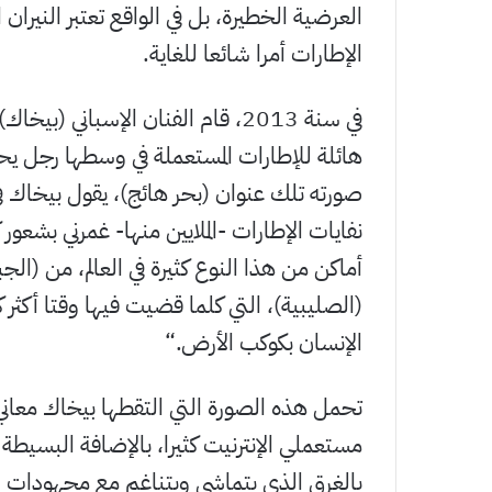
العرضية الخطيرة، بل في الواقع تعتبر النيرا
الإطارات أمرا شائعا للغاية.
في سنة 2013، قام الفنان الإسباني 
هائلة للإطارات المستعملة في وسطها رجل يح
صورته تلك عنوان (بحر هائج)، يقول بيخاك في
نفايات الإطارات -الملايين منها- غمرني بشع
أماكن من هذا النوع كثيرة في العالم، من (الجبل
(الصليبية)، التي كلما قضيت فيها وقتا أكثر ك
الإنسان بكوكب الأرض.“
تحمل هذه الصورة التي التقطها بيخاك معاني ع
مستعملي الإنترنيت كثيرا، بالإضافة البسيطة 
بالغرق الذي يتماشى ويتناغم مع مجهودات ال