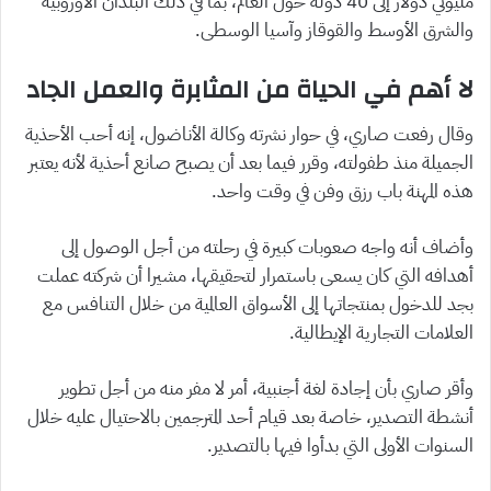
مليوني دولار إلى 40 دولة حول العالم، بما في ذلك البلدان الأوروبية
والشرق الأوسط والقوقاز وآسيا الوسطى.
لا أهم في الحياة من المثابرة والعمل الجاد
وقال رفعت صاري، في حوار نشرته وكالة الأناضول، إنه أحب الأحذية
الجميلة منذ طفولته، وقرر فيما بعد أن يصبح صانع أحذية لأنه يعتبر
هذه المهنة باب رزق وفن في وقت واحد.
وأضاف أنه واجه صعوبات كبيرة في رحلته من أجل الوصول إلى
أهدافه التي كان يسعى باستمرار لتحقيقها، مشيرا أن شركته عملت
بجد للدخول بمنتجاتها إلى الأسواق العالمية من خلال التنافس مع
العلامات التجارية الإيطالية.
وأقر صاري بأن إجادة لغة أجنبية، أمر لا مفر منه من أجل تطوير
أنشطة التصدير، خاصة بعد قيام أحد المترجمين بالاحتيال عليه خلال
السنوات الأولى التي بدأوا فيها بالتصدير.