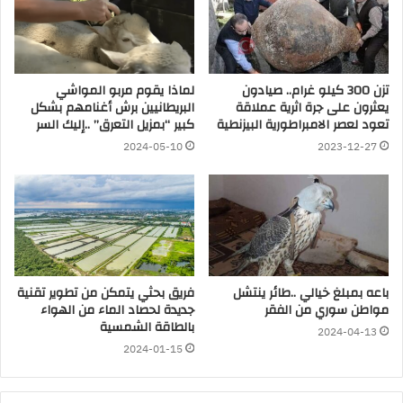
تزن 300 كيلو غرام.. صيادون
لماذا يقوم مربو المواشي
يعثرون على جرة اثرية عملاقة
البريطانيين برش أغنامهم بشكل
تعود لعصر الامبراطورية البيزنطية
كبير “بمزيل التعرق” ..إليك السر
2024-05-10
2023-12-27
باعه بمبلغ خيالي ..طائر ينتشل
فريق بحثي يتمكن من تطوير تقنية
مواطن سوري من الفقر
جديدة لحصاد الماء من الهواء
بالطاقة الشمسية
2024-04-13
2024-01-15