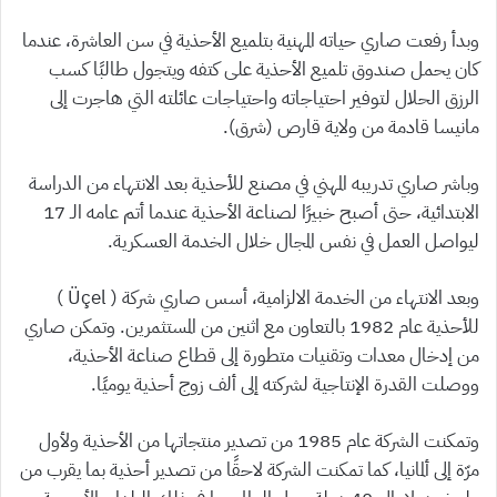
وبدأ رفعت صاري حياته المهنية بتلميع الأحذية في سن العاشرة، عندما
كان يحمل صندوق تلميع الأحذية على كتفه ويتجول طالبًا كسب
الرزق الحلال لتوفير احتياجاته واحتياجات عائلته التي هاجرت إلى
مانيسا قادمة من ولاية قارص (شرق).
وباشر صاري تدريبه المهني في مصنع للأحذية بعد الانتهاء من الدراسة
الابتدائية، حتى أصبح خبيرًا لصناعة الأحذية عندما أتم عامه الـ 17
ليواصل العمل في نفس المجال خلال الخدمة العسكرية.
وبعد الانتهاء من الخدمة الالزامية، أسس صاري شركة ( Üçel )
للأحذية عام 1982 بالتعاون مع اثنين من المستثمرين. وتمكن صاري
من إدخال معدات وتقنيات متطورة إلى قطاع صناعة الأحذية،
ووصلت القدرة الإنتاجية لشركته إلى ألف زوج أحذية يوميًا.
وتمكنت الشركة عام 1985 من تصدير منتجاتها من الأحذية ولأول
مرّة إلى ألمانيا، كما تمكنت الشركة لاحقًا من تصدير أحذية بما يقرب من