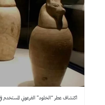
اكتشاف عطر “الخلود” الفرعوني المستخدم في التحنيط