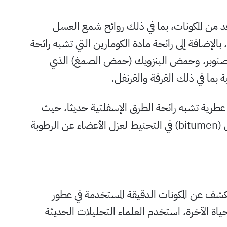
 من المكونات، بما في ذلك روائح شمع العسل
بالإضافة إلى رائحة مادة الكومارين التي تشبه رائحة
ة الصنوبر، وحمض البنزويك (حمض الصمغ) الذي
ية بما في ذلك القرفة والقرنفل.
عطرية تشبه رائحة الطرق الإسفلتية حديثا، حيث
استخدم المصريون القدماء الحُمَر، أو البتومين (bitumen) في التحنيط لعزل الأعضاء عن الرطوبة
شف عن المكونات الدقيقة المستخدمة في عطور
اة الآخرة، استخدم العلماء التحليلات الحديثة