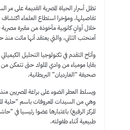
تظل أسرار الحياة المصرية القديمة على مر الس
تفاصيلها، ومؤخرا استطاع العلماء اكتشاف م
خلال أوانٍ كانوبية مأخوذة من مقبرة مصرية
أمنحتب الثاني، والتي يعتقد أنها ماتت منذ حوالي 3500
وأتاح التقدم في تكنولوجيا التحليل الكيميائ
بقايا مومياء من وادي الملوك حتى تتمكن من ا
صحيفة “الغارديان” البريطانية.
وهي من السيدات المعروفات باسم “حلية 
المركز الرفيع) باعتبارها عضوا رئيسيا في “ح
طبيعية أثناء طفولته.