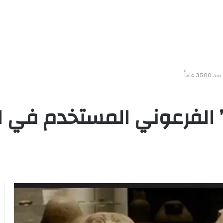
عاماً