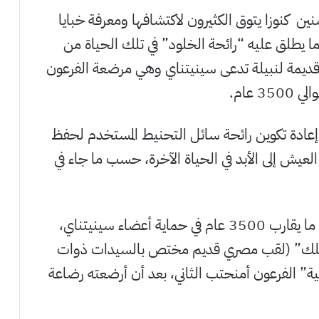
نين كنوزا يتوق الكثيرون لاكتشافها ومعرفة خبايا
ا يطلق عليه “رائحة الخلود” في تلك الحياة من
 قديمة لنبيلة تدعى سينيتناي وهي مرضعة الفرعون
 عام.
ي إعادة تكوين رائحة سائل التحنيط المستخدم لحفظ
لعيش إلى الأبد في الحياة الآخرة، حسب ما جاء في
ويسلط العطر الضوء على براعة المصريين منذ ما يقارب 3500 عام في حماية أعضاء سينيتناي،
الملك” (لقب مصري قديم مختص بالسيدات ذوات
اشية” الفرعون أمنحتب الثاني، بعد أن أرضعته رضاعة