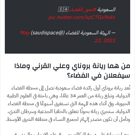
السعودية
#نحو_الفضاء
🇸🇦
pic.twitter.com/kpC7Gx9s4n
— الهيئة السعودية للفضاء (@saudispace)
May
22, 2023
من هما ريانة بروناي وعلي القرني وماذا
سيفعلان في الفضاء؟
تُعد ريانة بروناي أول رائدة فضاء سعودية تصل إلى محطة الفضاء
الدولية، وتبلغ ريانة من العمر 34 عامًا، وهي باحثة في العلوم الطبية
الحيوية، وفي أثناء هذه المهمة التي تستغرق أسبوعًا في محطة الفضاء
الدولية، ستجري ريانة بحوثًا تتعلق بالخلايا الجذعية وسرطان الثدي،
وتأمل أن تكون مصدر إلهام لجميع النساء في منطقة الشرق الأوسط.
حصلت ريانة على درجة البكالوريوس في علم الإنجاب والهندسة