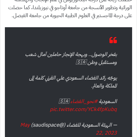
الوراثية وتطوير الأنسجة من جامعة أوتاجو في نيوزيلندا، كما حصلت
على درجة الماجستير في العلوم الطبية الحيوية من جامعة الفيصل.
بفخر الوصول.. وبهجة الإنجاز حاملين آمال شعب
ومستقبل وطن 🇸🇦
يوجّه رائد الفضاء السعودي علي القرني كلمة إلى
المملكة والعالم.
السعودية
#نحو_الفضاء
🇸🇦
pic.twitter.com/YCk4fpKubq
— الهيئة السعودية للفضاء (@saudispace)
May
22, 2023