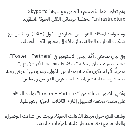
وتم تطوير هذا التّصميم بالتّعاون مع شركة “Skyports
Infrastructure” المختصّة بوسائل النّقل الجويّة المتطوّرة.
وستتواجد المحطّة بالقرب من مطار دبي الدّولي (DXB)، وتتكامل مع
شبكات المطارات الحاليّة، بالإضافة إلى محاور النّقل المُحيطة.
وفي بيانٍ صحفي، أكّد رئيس الاستوديو في “Foster + Partners”،
ديفيد سمرفيلد، أنّ المحطّة “ستغيّر طريقة سفر الأفراد في دبي”،
مضيفًا أنّها ستكون متّصلة بمطار دبي الدّولي، ومترو دبي “لتوفير رحلة
سلسة ومستدامة عبر المدينة للمسافرين الدوليين والمحليين”.
وتُظهر الصّور التخيليّة من “Foster + Partners” تواجد المحطّة
على منصّة مرتفعة لتسهيل إقلاع النّاقلات الجويّة وهبوطها.
ويلتف المبنى حول مهبط النّاقلات الجويّة، ويربط بين صالات الوصول،
والمغادرة، مع توفيره مناظر خلابة للمركبات والمدينة.