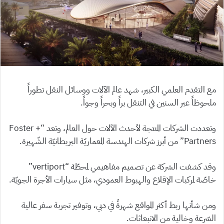
مع التقدم العلمي الكبير، شهد عالم الآلات ووسائل النقل تطوراً
ملحوظاً عبر السنين في التنقل براً وبحراً وجواً.
وتعددت الشركات المنتجة لأحدث الآلات حول العالم، وتعد “Foster +
Partners” من أبرز شركات الهندسة المعماريّة البريطانيّة الشّهيرة.
وقد كشفت الشركة عن تصميم مفاهيمي لمحطّة “vertiport”
خاصّة لمركبات الإقلاع والهبوط العمودي، مثل سيارات الأجرة الجويّة.
ومن شأنها ربط أكثر المواقع شهرةً في دبي، وتوفير تجربة سفر عالية
السّرعة وخالية من الانبعاثات.