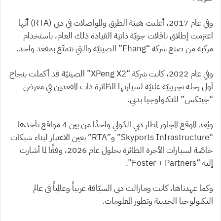
وفي عام 2017، أعلنت هيئة الطرق والمواصلات في دبي (RTA) أنّها
اعتزمت إطلاق ناقلات جويّة ذاتية القيادة ذلك العام، باستخدام
مركبة من صنع شركة “Ehang” الصينيّة والتي تتمتّع بمقعد واحد.
وفي عام 2022، كانت شركة “XPeng X2” الصينيّة قد أكملت بنجاح
أول رحلة تجريبيّة علنيّة لسيارتها الطّائرة ذات المقعدين في معرض
“جيتكس” للتكنولوجيا بدبي.
ويُعد الموقع المجاور لمطار دبي الدّولي واحدًا من بين 4 مواقع تأخذها
“Skyports Infrastructure” و”RTA” بعين الاعتبار لبناء شبكات
خاصّة لسيارات الأجرة الطائرة بحلول عام 2026، وفقًا لما أشارت
إليه “Foster + Partners”.
وكما عهدناها، كانت ومازالت دبي السبّاقة عربياً وعالمياً في عالم
التكنولوجيا الحديثة وتطور المعلومات.