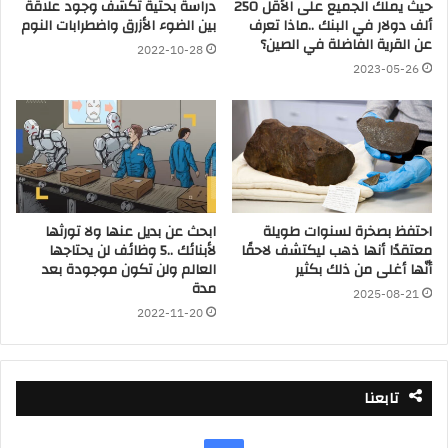
حيث يملك الجميع على الأقل 250
دراسة بحثية تكشف وجود علاقة
ألف دولار في البنك ..ماذا تعرف
بين الضوء الأزرق واضطرابات النوم
عن القرية الفاضلة في الصين؟
2022-10-28
2023-05-26
احتفظ بصخرة لسنوات طويلة
ابحث عن بديل عنها ولا تورثها
معتقدًا أنها ذهب ليكتشف لاحقًا
لأبنائك ..5 وظائف لن يحتاجها
أنّها أغلى من ذلك بكثير
العالم ولن تكون موجودة بعد
مدة
2025-08-21
2022-11-20
تابعنا