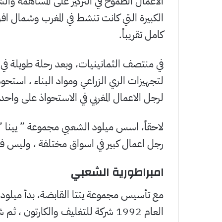
الاعمال الطموح في التركيز على المساهمة وا
الكبيرة التي كانت تنشط في المغرب وشمال ا
كامل تقريباً.
في منتصف الثمانينيات، وبعد رحلة طويلة في 
لتجهيزات الري الزراعي ومواد البناء ، استحوذ م
لرجل الاعمال المغربي في الاستحواذ على واحدة
لاحقاً، اسس ميلود الشعبي مجموعة ” يينا ” 
رجل اعمال كبير في اسواق مختلفة ، وليس فقط
امبراطورية الشعبي
مع تأسيس مجموعة يتتا القابضة، بدأ ميلو
العام 1992 شركة للتغليف والكارتون 