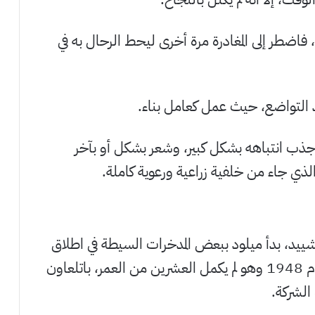
، فاضطر إلى المغادرة مرة أخرى ليحط الرحال به في
د التواضع، حيث عمل كعامل بناء.
 جذب انتباهه بشكل كبير، وشعر بشكل أو بآخر
ذي جاء من خلفية زراعية ورعوية كاملة.
شييد، بدأ ميلود ببعض المدخرات السيطة في اطلاق
شركة مقاولات صغيرة محدودة للغاية في العام 1948 وهو لم يكمل العشرين من العمر، باتلعاون
الشركة.