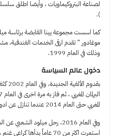
لصناعة البتروكيماويات ، وأيضا اطلق سلسلة 
).
كما اسست مجموعة يينا القابضة برئاسة مي
موغادور ” تقدم ارقى الخدمات الفندقية، مشتر
وذلك في العام 1999.
دخول عالم السياسة
بقدوم 
المغربي حتى العام 2014 عندما تنازل عن ادواره السياسية بسبب حالته الصحية.
وفي العام 2016، رحل ميلود الشعب
استمرت اكثر من 70 عاماً بدأها