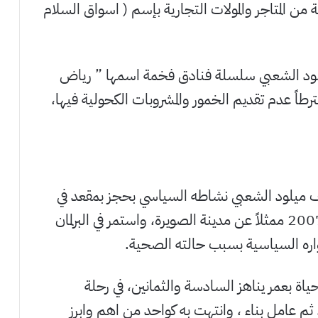
من المتاجر والمولات التجارية بإسم ( اسواق السلام
لود الشعبي سلسلة فنادق فخمة اسمها ” رياض
طاً عدم تقديم الخمور والمشروبات الكحولية فيها،
الألفية الجديدة، وفي العام 2002 كثف ميلود الشعبي نشاطه السياسي بحجز بمقعد في
البرلمان المغربي ، ثم فاز به مرة اخرى في العام 2007 ممثلاً عن مدينة الصويرة، واستمر في البرلمان
ي عن الحياة بعمر يناهز السادسة والثمانين، في رحلة
 كراعي غنم ، ثم عامل بناء ، وانتهت به كواحد من اهم وابرز