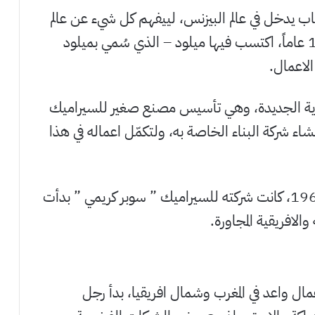
ب يدخل في عالم البيزنس، لييفهم كل شيء عن عالم
العقارات والتشييد، والذي استمر اكثر من 15 عاماً، اكتسب فيها ميلود – الذي سُمي بميلود
الاعمال.
رته التجارية الجديدة، وهي تأسيس مصنع صغير للسيراميك
شاء شركة البناء الخاصة به، ولتكمّل اعماله في هذا
اربعة سنوات اخرى مضت، وبحلول العام 1968، كانت شركته للسيراميك ” سوبر كريمي ” بدأت
الافريقية المجاورة.
ال واعد في المغرب وشمال افريقيا، بدأ رجل