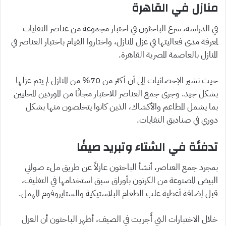
منازل في القاهرة
في الدراسة، شرع الباحثون في اختبار مجموعة من عناصر النفايات
لمعرفة مدى فعاليتها في عزل المنازل، واختاروا القيام باختبار العناصر في
المنازل بالعاصمة المصرية القاهرة.
حيث تشير الإحصائيات إلى أن أكثر من 70% من المنازل لم يتم عزلها
بشكل جيد. وجرى جمع العناصر للاختبار مجانًا من الموردين المحليين
بما يشمل المطاعم والأكشاك، الذين كانوا يتخلصون منها بشكل
دوري في صناديق النفايات.
تدفئة في الشتاء وتبريد صيفًا
بمجرد جمع العناصر، أنشأ الباحثون عازلاً عن طريق ملء صواني
البيض المصنوعة من الكرتون بأوراق سبق استخدامها في التغليف،
قبل إضافة أغطية علب الطعام البلاستيكية والستايروفوم المهمل.
خلال الاختبارات التي أُجريت في الصيف، أظهر الباحثون أن العزل