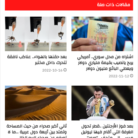
مقالات ذات صلة
اشتراه من محل سوري.. أمريكي
بعد حقنها بالهواء.. عناكب نافقة
يربح يانصيب بقيمة ملياري دولار
تتحرك داخل مختبر
ويعطي البائع مليون دولار
2022-10-16
2022-11-12
بعد فوز الأرجنتين ..قطر تحول
ثاني أكبر صحراء من حيث المساحة
الغرفة التي أقام فيها ليونيل
وتمتد بين أربعة دول عربية …ما لا