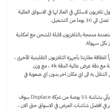
لامريكية Displace لإطلاق أول تلفزيون لاسلكي في العالم لها في الاسواق العالمية
ا من التشغيل.
تعددة مدمجة بالتلفزيون قابلة للشحن مع امكانية
ز بكل سهولة.
طاقة مقارنتا بأجهزة التلفزيون التقليدية الأخرى ،
شاشة العرض سوف تكون بمقياس 55 بوصة مع دقة عرض عالية الدقة 4k ، مع وزن
ون سهل التنقل به الى اي مكان اخر بدون اي صعوبة في
بالحديث أكثر عن مواصفات التلفزيون الذي يأتي بشاشة 55 بوصة من شركة Displace سوف
OLED التي نعد متوافر في افضل شاشات العرض في الاسواق حتى الان ،