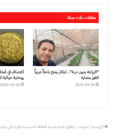
مقالات ذات صلة
“الزراعة بدون تربة”.. ابتكار يمنح باحثاً عربياً
اكتشاف في عُملة
الفوز بجدارة
رومانية خيالية كا
2022-11-25
2023-04-06