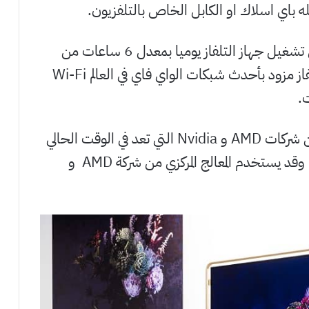
ه باي اسلاك او الكابل الخاص بالتلفزيون.
حيث ان هذا الجهاز مزود ببطارية قادرة على تشغيل جهاز التلفاز يوميا بمعدل 6 ساعات من
التشغيل المتواصل لمدة 30 يوماً ، كما ان التلفاز مزود بأحدث شبكات الواي فاي في العالم Wi-Fi
ويتوقع أن تزود الشركة جهازها بمعالجات من شركات AMD و Nvidia التي تعد في الوقت الحالي
من أفضل الشركات التكنولوجية حول العالم ، وقد يستخدم المعالج المركزي من شركة AMD و