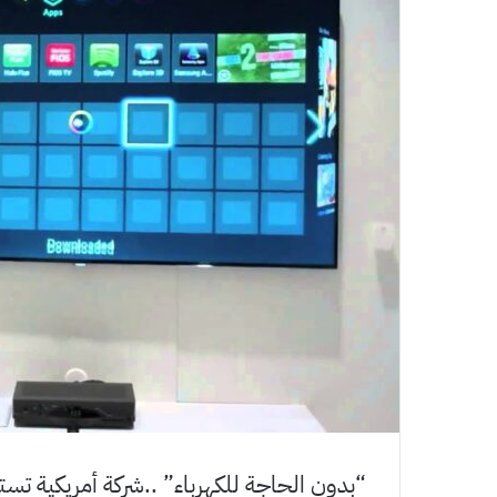
“بدون الحاجة للكهرباء” ..شركة أمريكية تستع