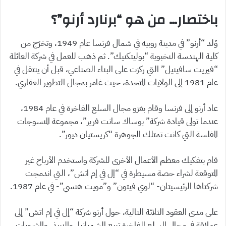
باختصار… من هو “برنارد أرنو”؟
وُلد “أرنو” في مدينة روبيه في شمال فرنسا عام 1949، وتخرّج من
كلية الهندسة النخبوية “بوليتكنيك”. ثم ذهب للعمل في شركة العائلة
“فيريت سافينيل” التي ركزت على البناء الصناعي، قبل أن ينتقل في
عام 1981 إلى الولايات المتحدة، حيث غامر بمجال التطوير العقاري.
عاد أرنو إلى فرنسا وقام بغزو مجال السلع الفاخرة في عام 1984،
عندما تولى قيادة شركة” بوساك سانت فرير”، مجموعة المنسوجات
المفلسة التي كانت تمتلك الجوهرة “كريستيان ديور”.
قام بتفكيك معظم الأعمال الأخرى للشركة واستخدم الأرباح غير
المتوقعة لشراء حصة مسيطرة في “إل في إم اتش”، التي اندمجت
شركتاها الرئيسيتان- “لوي فيتون” و”مويت هنسي”- في عام 1987.
على مدى العقود الثلاثة التالية، حول أرنو شركة “إل في إم اتش” إلى
عملاقة في مجال السلع الفاخرة تبيع الشمبانيا، والنبيذ، والمشروبات