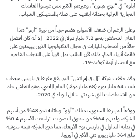
أبلوه” في “لوي فيتون”، وغيرهم الكثير ممن غرسوا العلامات
التجارية التراثية بحداثة أبقتهم على صلة بالمستهلكين الشباب.
وعلى الرغم أن ضعف الأسواق قضم جزءاً من ثروة “أرنو” هذا
العام- لتنخفض بنحو 7.2 مليار دولار في 2022– إلا أنه كان أفضل
حالاً من أصحاب المليارات في مجال التكنولوجيا الذين يهيمنون على
قائمة أثرياء العالم. ذلك لأن الطلب ظل قوياً على المنتجات الفاخرة
مع انحسار أزمة كوفيد-19.
وقد حققت شركة “إل في إم اتش” التي يقع مقرها في باريس مبيعات
بلغت 64 مليار يورو (68 مليار دولار) العام الماضي، وهو انتعاش حاد
من الانخفاضات التي شهدتها خلال الوباء في 2020.
ووفقاً لتقريرها السنوي، يمتلك “أرنو” وعائلته نحو 48% من أسهم
الشركة، ولديهم 64% من حقوق التصويت. تراجعت الأسهم 0.4%
في بداية التداول في باريس يوم الأربعاء، مما منح الشركة قيمة سوقية
تبلغ 364 مليار يورو هي الأكبر في أوروبا.