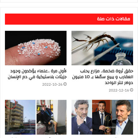
مقالات ذات صلة
حقق ثروة ضخمة.. مزارع يحلب
لأول مرة ..علماء يؤكدون وجود
العقارب و يبيع سمّها بـ 10 مليون
جزيئات بلاستيكية في دم الإنسان
دولار للتر الواحد
2022-10-26
2022-12-16