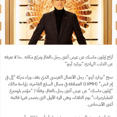
أزاح إيلون ماسك عن عرش أغنى رجل بالعالم وتربّع مكانه ..ما لا تعرفه
عن الذئب الهادئ “برنارد أرنو”
نجح “برنارد أرنو”، رجل الأعمال الفرنسي الذي يقف وراء شركة “إل في
إم اتش” (LVMH) العملاقة في مجال السلع الفاخرة، بإزاحة مالك
“إيلون ماسك” عن عرش أغنى رجل بالعالم، وفقًا لـ “مؤشر بلومبرغ
للمليارديرات” يوم الثلاثاء، وهي المرة الأولى التي يتصدر فيها قائمة
أغنى الأشخاص.