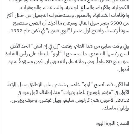
الكحولية، والأزياء، والسلع الجلدية، والساعات، والمجوهرات،
والإقامات الفندقية، والعطور، ومستحضرات التجميل من خلال أكثر
من 5500 متجر حول العالم. وسرعان ما أدرك أن الصين ستصبح
سوقاً رئيسياً، وافتتح أول متجر لـ”لوي فيتون” في بكين عام 1992.
وفي وقت سابق من هذا العام، رفعت “إل في إم اتش” الحد الأدنى
لسن رئيسها التنفيذي. ما سيسمح لـ “أرنو” بالبقاء على رأس القيادة
حتى يبلغ 80 عاماً، وهي دلالة على أنه ينوي أن يكون مسؤولاً لفترة
أطول.
أما الآن، فقد أصبح “أرنو” خامس شخص على الإطلاق يحتل المرتبة
الأولى في “مؤشر بلومبرغ للمليارديرات” منذ إطلاقه لأول مرة في
2012. الآخرون هم: كارلوس سليم، وبيل غيتس، وجيف بيزوس،
وإيلون ماسك.
المصدر: الليرة اليوم