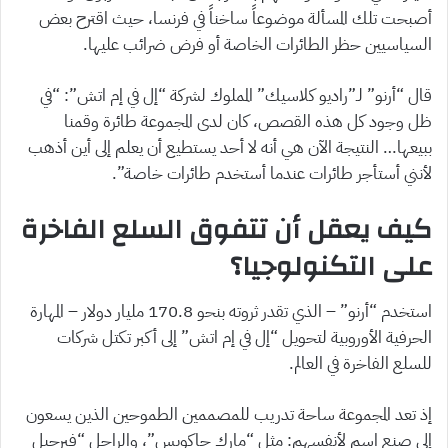
أصبحت تلك المسألة موضوعاً ساخناً في فرنسا، حيث اقترح بعض
السياسيين حظر الطائرات الخاصة أو فرض ضرائب عليها.
قال “أرنو” لـ”راديو كلاسيك” المملوك لشركة “إل في إم اتش”: “في
ظل وجود كل هذه القصص، كان لدى المجموعة طائرة وقمنا
ببيعها… النتيجة الآن هي أنه لا أحد يستطيع أن يعلم إلى أين أذهب
لأنني أستأجر طائرات عندما أستخدم طائرات خاصة”.
كيف يعقل أن تتفوق السلع الفاخرة
على التكنولوجيا؟
استخدم “أرنو” – الذي تقدر ثروته بنحو 170.8 مليار دولار – المهارة
الحرفية الأوروبية لتحويل “إل في إم اتش” إلى أكبر تكتل شركات
للسلع الفاخرة في العالم.
إذ تعد المجموعة ساحة تدريب للمصممين الطموحين الذين يسعون
إلى صنع اسم لأنفسهم: مثل “مارك جاكوبس”، والراحل “فيرجيل