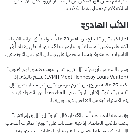
يذكر أنه لم يسبق لأي شخص من فرنسا- أو أوروبا ككل- أن يدعي
امتلاكه لأكبر ثروة على هذا الكوكب.
الذئب الهادئ:
لطالما كان “أرنو” البالغ من العمر 73 عاماً متواجداً في قوائم الأثرياء،
لكنه على عكس “ماسك” والمليارديرات الآخرين، لا يظهر إلا نادراً في
المناسبات العامة ولا ينشط شخصياً على وسائل التواصل الاجتماعي.
وعلى الرغم من أن شركة “إل في إم اتش- مويت هنسي لوي فيتون”
(LVMH Moet Hennessy Louis Vuitton) تنضح بالبذخ، إذ
تضم 75 علامة تتراوح من “دوم بيرينيون” إلى “كريستيان ديور” إلى
“تيفاني آند كو”، إلا أن “أرنو” سعى للبقاء بعيداً عن الأضواء في بلد
يتم الاستياء فيه من التفاخر بالثروة وبريقها.
وفي سعيه للبقاء بعيداً عن الأنظار، قال “أرنو” إن “إل في إم اتش”
باعت طائرتها الخاصة. إذ تتبع حسابات على “تويتر” طائرات أصحاب
المليارات في محاولة لوصمهم بالعار بشأن انبعاثات الكربون، وقد