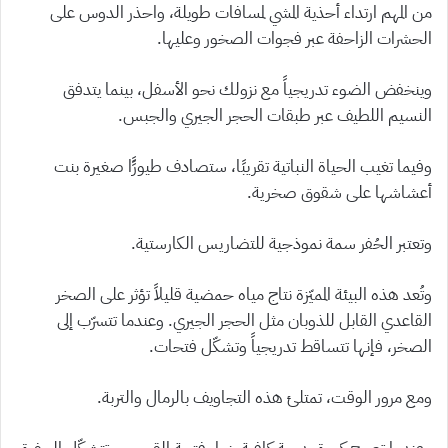
من المهم ارتداء أحذية المشي لمسافات طويلة، واحذر الدوس على
الحشرات الزاحفة عبر فجوات الصخور وعليها.
وينخفض الضوء تدريجياً مع نزولك نحو الأسفل، بينما يتدفق
النسيم اللطيف عبر طبقات الحجر الجيري والجبس.
وفيما تغيب الحياة النباتية تقريبًا، ستصادف طيورًًا صغيرة بنت
أعشاشها على شقوق صخرية.
وتعتبر الحُفر سمة نموذجية للتضاريس الكارستية.
وتُعد هذه البيئة المميّزة نتاج مياه حمضية قليلاً تؤثر على الصخر
القاعدي القابل للذوبان مثل الحجر الجيري. وعندما تتسرّب إلى
الصخر، فإنها تتساقط تدريجياً وتشكّل فتحات.
ومع مرور الوقت، تمتلئ هذه التجاويف بالرمال والتربة.