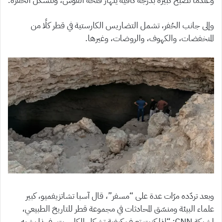
وعندما تصبح كبيرة بدرجة كافية ينهار فتحة القوس، وتتشكّل الحفرة.
وإلى جانب الحُفر، تشمل التضاريس الكارستية في قطر كلًا من
المنخفضات، والكهوف، والروضات، وغيرها.
وبعد تردّده مرّات عدة على “مسفر”، قال آسبا تشاتزيفميو، كبير
علماء البيئة ومنسّق المحادثات في مجموعة قطر للتاريخ الطبيعي،
لشبكة CNN: “إذا كنت تعرف كيفية تشكل الكارست، فهذا يشبه