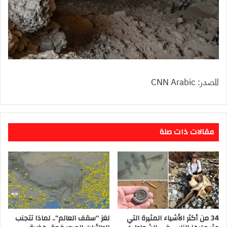
المصدر: CNN Arabic
مقالات ذات صلة
34 من أكثر الأشياء المثيرة التي
لغز “سقف العالم”.. لماذا تتجنب