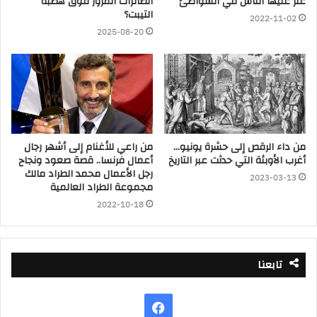
عثر عليها الناس في الشواطئ
الطائرات المرور فوق هضبة
التيبت؟
2022-11-02
2025-08-20
من داء الرقص إلى حشرة يونيو…
من راعي للأغنام إلى أشهر رجال
أغرب الأوبئة التي حدثت عبر التاريخ
أعمال فرنسا.. قصة صعود ونجاح
رجل الأعمال محمد الطراد مالك
2023-03-13
مجموعة الطراد العالمية
2022-10-18
تابعنا
فيسبوك