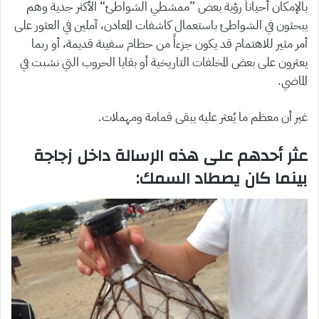
بالإمكان أحياناً رؤية بعض ”ممشطي الشواطئ“ الأكثر جدية وهم
يبحثون في الشواطئ باستعمال كاشفات المعادن، آملين في العثور على
أمر مثير للاهتمام قد يكون جزءاً من حطام سفينة قديمة، أو ربما
يعثرون على بعض المخلفات التاريخية أو بقايا الحروب التي نشبت في
الماضي.
غير أن معظم ما يُعثر عليه يبقى قمامة ومهملات.
عثر أحدهم على هذه الرسالة داخل زجاجة
بينما كان يصطاد السمك: