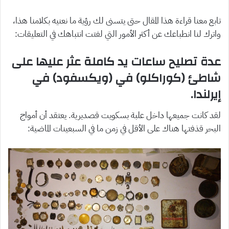
تابع معنا قراءة هذا المقال حتى يتسنى لك رؤية ما نعنيه بكلامنا هذا،
واترك لنا انطباعك عن أكثر الأمور التي لفتت انتباهك في التعليقات:
عدة تصليح ساعات يد كاملة عثر عليها على
شاطئ (كوراكلو) في (ويكسفود) في
إيرلندا.
لقد كانت جميعها داخل علبة بسكويت قصديرية. يعتقد أن أمواج
البحر قذفتها هناك على الأقل في زمن ما في السبعينات الماضية: