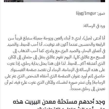
صور: lijyg/Imgur
ورد في الرسالة:
أنا أدعى (ميل)، لدي 3 أبناء رائعين وزوجة جميلة ستبلغ قريباً سن
الرابعة والخمسين عندما أكون قد توفيت، أنا أحب المحيط، والصيد
في أعماق البحار، والصيد البري مع ولديّ، كما أحب الذهاب إلى
المسبح مع عائلتي كلها. اليوم تقوم عائلتي بنقل إلى جثماني إلى المكان
الذي أعشقه أكثر…المحيط. لذا فإن هذا يمثل بداية رحلتي، إذا عثرت
على هذه الرسالة في الزجاجة، الرجاء أن تقصد صفحة الفيسبوك
خاصتي [ثم أورد عنوان الصفحة الذي أخفاه الشخص الذي عثر على
الزجاجة] وأن تنشر صورة لنفسك والمكان الذي عثرت عليّ فيه، ثم أن
تعيدني إلى رحلتي مجدداً.
وجد أحدهم مستحثة معدن البيريت هذه