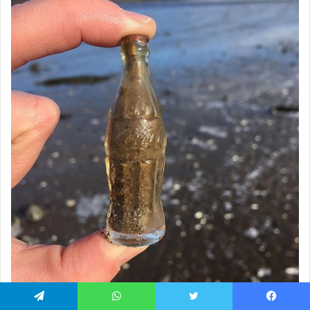
يسبوك
تويتر
واتساب
تيلقرام