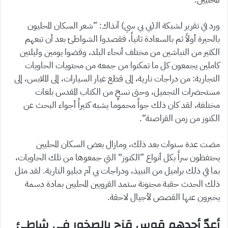
ورد في تقرير لشبكة الـ(بي بي سي) آنذاك: ”شعر السكان المحليون
بالحيرة أولاً ثم بالسعادة ثانياً، فقصدوا الشواطئ بعد أن تبعهم
الكثير من النباشين من مختلف أنحاء البلد، وقضوا يومين وليلتين
كاملين يجمعون كل ما تمكنوا من جمعه من محتويات الحاويات
التجارية: من دراجات نارية، إلى قطع غيار السيارات، إلى الملابس، إلى
مستحضرات التجميل، وحتى نسخٍ من الكتاب المقدس بلغات
مختلفة، لقد كان ذلك جواً محموما يشبه كثيراً أجواء البحث عن
الكنوز من زمن القراصنة“.
مضت عدة سنوات بعد ذلك، ومازال بعض السكان المحليين
يحتفظون سراً بكل أنواع ”الكنوز“ التي جمعوها من تلك الحاويات،
بما في ذلك براميل من النبيذ، ودراجات بي آم دبليو النارية. لقد مثل
ذلك الحدث حقبة مجنونة ستمد القرويين المحليين بمادة دسمة
يخبرون عنها القصص لأجيال لاحقة.
أعدّ أحدهم قوس قزح بالصخور في شاطئ