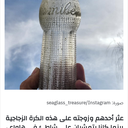
صورة: seaglass_treasure/Instagram
عثر أحدهم وزوجته على هذه الكرة الزجاجية
بينما كانا يتمشيان على شاطئ في هاواي،