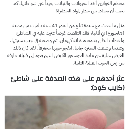
معظم القوانين أخذ الحيوانات والنباتات بعيداً عن شواطئها. كما
يجب أن تحتاط من خطر المواد الخطيرة!
مثل ما حدث مع سيدة تبلغ من العمر 41 سنة بالقرب من مدينة
(هامبورغ) في ألمانيا، فقد التقطت غرضاً عثرت عليه في الشاطئ
وأخطأت الظن به معتقدة أنه كهرمان، ثم وضعته في جيب سترتها،
وعندما وضعت السترة جانبا، انفجر جيبها محترقاً. لقد كان ذلك
الغرض عبارة عن مادة الفوسفور الأبيض الذي يعود إلى قنبلة حارقة
من زمن الحرب العالمية الثانية.
عثر أحدهم على هذه الصدفة على شاطئ
(كايب كود):