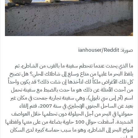
صورة: ianhouser/Reddit
ما الذي يحدث عندما تتحطم سفينة ما بالقرب من الشاطئ، ثم
يلفظ البحر ما عليها من متاع وسلع إلى شاطئك المحلي؟ هل تصبح
كل تلك الأغراض ملكاً لك لتأخذها إن شئت ذلك؟ قد يكون واحداً
من أحدث الأمثلة عن ذلك هو ما حدث بالضبط مع سفينة تحمل
اسم (آم إس سي نابولي)، وهي سفينة تجارية جمحت في مكان غير
بعيد عن الساحل الجنوبي الإنجليزي في سنة 2007، فتم إلقاء
حمولتها في البحر من أجل الحيلولة دون تحطمها خلال العواصف
الشديدة. أسقطت حوالي 100 حاوية بضاعة من على متنها ولفظتها
أمواج البحر إلى الشاطئ، وهو ما سبب حماسة كبيرة لدى السكان
المحليين.