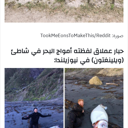
صورة: TookMeEonsToMakeThis/Reddit
حبار عملاق لفظته أمواج البحر في شاطئ
(ويلينغتون) في نيوزيلندا: