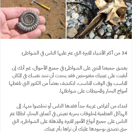
34 من أكثر الأشياء المثيرة التي عثر عليها الناس في الشواطئ
يعشق جميعنا المشي على الشواطئ في جميع الأحوال، غير أنك إن
أبقيت على عينيك مفتوحتين فقد يحدث أن تجد نفسك في المكان
المناسب وفي الوقت المناسب، لتكتشف بعضاً من الكنوز التي تلفظها
أمواج البحار والمحيطات على شواطئها.
ابتداء من أغراض غريبة جداً فقدها الناس أو تخلصوا منها، إلى
الهياكل العظمية لمخلوقات بحرية تعيش في أعماق البحار، لطالما عثر
الناس على جميع أنواع الأمور المثيرة والمذهلة على الشواطئ، التي
حتى تصدق بوجودها عليك أن تراها بأم عينك.