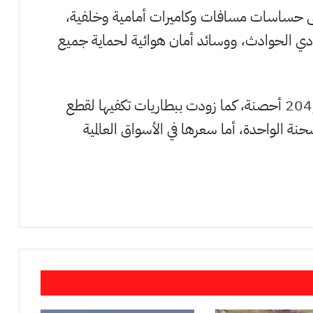
على حساسات مسافات وكاميرات أمامية وخلفية،
ادي الحوادث، ووسائد أمان هوائية لحماية جميع
وتعمل المركبة بمحركات كهربائية بعزم 184 و204 أحصنة، كما زودت ببطاريات تكفيها لقطع
ما بين 510 و610 كلم بالشحنة الواحدة، أما سعرها في الأسواق العالمية