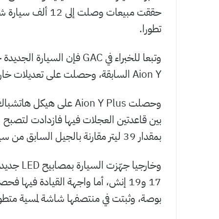
تطورا.
وتبعا للخبراء في GAC فإن ال
Aion Y السابقة، وحصلت على تعديلات خارجية وداخلية ملحوظة.
بمقدار 39 ليتر مقارنة بالجيل السابق من سيارات Aion.
وخارجيا ج
بوصة، وثبتت في منتصفها شاشة لمسية متطورة بمقاس