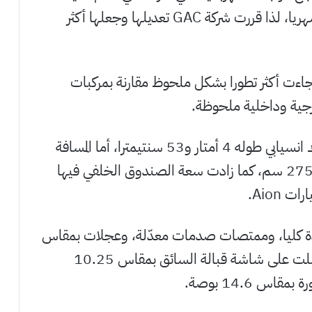
حققت مبيعات وصلت إلى 12 ألف سيارة شهريا، لذا قررت شركة GAC تعديلها وجعلها أكثر
سيارة الجديدة جاءت أكثر تطورا بشكل ملحوظ مقارنة بمركبات
وحصلت Aion Y Plus على هيكل هاتشباك انسيابي طوله 4 أمتار و53 سنتيمترا، أما المسافة
بين قاعدتين العجلات فيها فازدادت لتصبح 275 سم، كما زادت سعة الصندوق الخلفي فيها
هّزت السيارة بمصابيح LED جديدة كليا، وممتصات صدمات معدّلة، وعجلات بمقاس
17 و19 إنش، أما واجهة القيادة فيها فحصلت على شاشة قبالة السائق بمقاس 10.25
 14.6 بوصة.