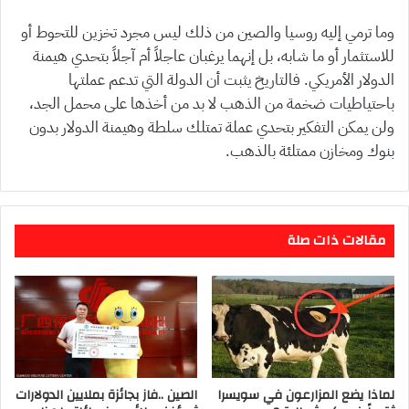
وما ترمي إليه روسيا والصين من ذلك ليس مجرد تخزين للتحوط أو
للاستثمار أو ما شابه، بل إنهما يرغبان عاجلاً أم آجلاً بتحدي هيمنة
الدولار الأمريكي. فالتاريخ يثبت أن الدولة التي تدعم عملتها
باحتياطيات ضخمة من الذهب لا بد من أخذها على محمل الجد،
ولن يمكن التفكير بتحدي عملة تمتلك سلطة وهيمنة الدولار بدون
بنوك ومخازن ممتلئة بالذهب.
مقالات ذات صلة
لماذا يضع المزارعون في سويسرا
الصين ..فاز بجائزة بملايين الدولارات