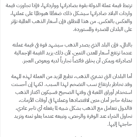
ترتبط قيمة عملة الدولة بقوة بصادراتها ووارداتها، فإذا تجاوزت قيمة
واردات البلاد صادراتها سيشكل ذلك ضغطًا هبوطيًا على عملتها،
والعكس بالعكس. من هذا المنطلق فإن أسعار الذهب العالمية تؤثر
على البلدان المصدرة والمستوردة.
بالتالي، فإن البلد الذي يصدر الذهب سيشهد قوة في قيمة عملته
عندما ترتفع أسعار المعدن الثمين، لأن ذلك يزيد القيمة الإجمالية
لصادراته ويمكن أن يخلق فائضاً تجارياً لديه ويعوض العجز.
أما البلدان التي تشتري الذهب، تطبع المزيد من العملة لهذه المهمة
وقد تخاطر بارتفاع نسب التضخم لهذا السبب. لكنها إن أحسنت
استخدام أوراق اللعبة في وقتها الصحيح فسيكون اكتناز الذهب
بمثابة حاجز أمان متين لاقتصادها وعملتها في أوقات الأزمات،
فالدول تتعامل مع الذهب بشكل شبيه لما يفعله أي تاجر عادي،
تحاول الشراء عند الوفرة والرخص، وتبيعه عندما يعلو ثمنه وتزيد
حاجتها إليها.