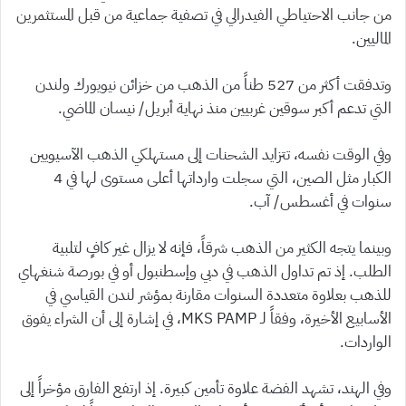
من جانب الاحتياطي الفيدرالي في تصفية جماعية من قبل المستثمرين
الماليين.
وتدفقت أكثر من 527 طناً من الذهب من خزائن نيويورك ولندن
التي تدعم أكبر سوقين غربيين منذ نهاية أبريل/ نيسان الماضي.
وفي الوقت نفسه، تتزايد الشحنات إلى مستهلكي الذهب الآسيويين
الكبار مثل الصين، التي سجلت وارداتها أعلى مستوى لها في 4
سنوات في أغسطس/ آب.
وبينما يتجه الكثير من الذهب شرقاً، فإنه لا يزال غير كافٍ لتلبية
الطلب. إذ تم تداول الذهب في دبي وإسطنبول أو في بورصة شنغهاي
للذهب بعلاوة متعددة السنوات مقارنة بمؤشر لندن القياسي في
الأسابيع الأخيرة، وفقاً لـ MKS PAMP، في إشارة إلى أن الشراء يفوق
الواردات.
وفي الهند، تشهد الفضة علاوة تأمين كبيرة. إذ ارتفع الفارق مؤخراً إلى