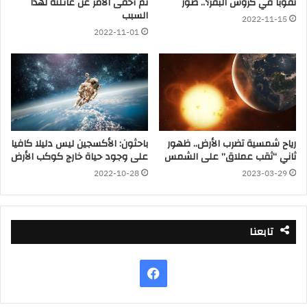
ثقوباً في كروش البقر؟.. صور
ثم أخفى الأمر عن عائلته لهذا
السبب
2022-11-15
2022-11-01
رياح شمسية تضرب الأرض.. ظهور
باحثون: الأكسجين ليس دليلا كافيا
ثاني “ثقب عملاق” على الشمس
على وجود حياة خارج كوكب الأرض
2022-10-28
2023-03-29
تابعنا
فيسبوك