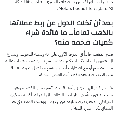
دولار واحد، أي أكثر من 3 أضعاف المستوى المعتاد، وفقاً لشركة
الاستشارات Metals Focus Ltd.
بعد أن تخلت الدول عن ربط عملاتها
بالذهب تماماً… ما فائدة شراء
كميات ضخمة منه؟
يعتبر الذهب حالياً في الدرجة الأولى على أنه وسيلة للتحوط، ويسارع
المستثمرون لشرائه بكميات كبيرة عندما تشهد بلادهم مستويات عالية
من التضخم أو مع اضطراب أسواق الأسهم بفضل قدرته العالية
على الاحتفاظ بالقيمة كونه أحد المعادن النادرة.
يقول المركزي الهولندي في أحد تقاريره: “نحن نثق بالذهب، وهو
يمنحنا شعور بالأمان، فلو انهار النظام المالي للدولة بأكمله سيكون
احتياطي الذهب فرصة للبدء من جديد”. ووصف الذهب في هذا
السياق بأنه “منارة للثقة”.