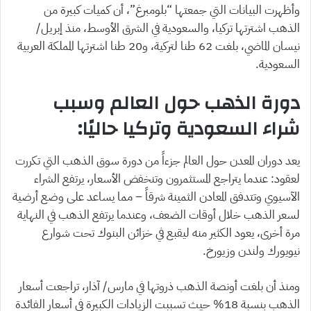
وأظهرت البيانات التي جمعتها “بلومبرغ”، أن كميات كبيرة من
الذهب اشترتها تركيا، والسعودية في الشرق الأوسط، منذ إبريل/
نيسان الماضي، بلغت 62 طنا لتركية، و20 طنا اشترتها المملكة العربية
السعودية.
دورة الذهب حول العالم وسبب
شراء السعودية وتركيا حاليًا:
يعد دوران المعدن حول العالم جزءاً من دورة سوق الذهب التي تكررت
لعقود: عندما يتراجع المستثمرون وتنخفض الأسعار، يرتفع الشراء
الآسيوي وتتدفق المعادن الثمينة شرقاً – مما يساعد على وضع أرضية
لسعر الذهب خلال أوقات الضعف، وعندما يرتفع الذهب في النهاية
مرة أخرى، يعود الكثير منه ليقبع في خزائن البنوك تحت شوارع
نيويورك ولندن وزيورخ.
ومنذ أن بلغت أونصة الذهب ذروتها في مارس/ آذار، تراجعت أسعار
الذهب بنسبة 18% حيث تسببت الزيادات الكبيرة في أسعار الفائدة