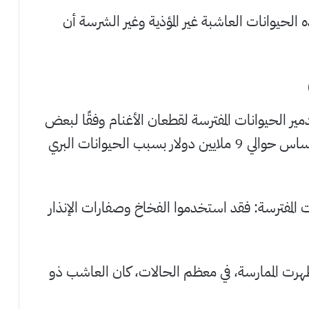
الحيوانات العاشبة غير المؤذية وغير الشرسة أن
تدمير الحيوانات المفترسة لقطعان الأغنام وفقًا لبعض
المصادر، ففي عام 1988 وحده، فقد رعاة تكساس حوالي 9 ملايين دولار بسبب الحيوانات البري
ت المفترسة: فقد استخدموا الفخاخ وصفارات الإنذار
هرت الممارسة، في معظم الحالات، كان العاشب ذو