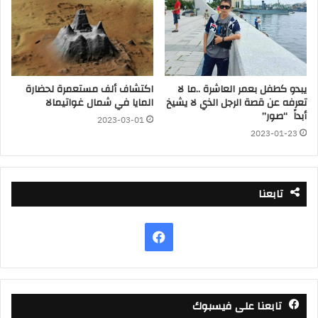
يبدو كطفل بعمر العاشرة ..ما لا
اكتشاف ألف مستعمرة لحضارة
تعرفه عن قصة الرجل الذي لا يشيخ
المايا في شمال غواتيمالا
أبداً “صور”
2023-03-01
2023-01-23
تابعنا
فيسبوك
تابعنا على فيسبوك