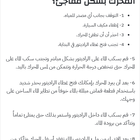
المحرك بشكل مفاجئ؟
1- التوقف بجانب أي مصدر للمياه.
2- إطفاء مكيف السيارة.
3- احذر أن أن تطفئ المحرك.
4- تجنب فتح غطاء الراديتور في البداية.
5- قم بسكب الماء على الراديتور بشكل مباشر وتجنب سكب الماء على
المحرك حتى تنخفض درجة الحرارة وتتمكن من لمس المحرك باليد.
6- بعد أن يبرد المحرك بإمكانك فتح غطاء الراديتور بحذر شديد
باستخدام قطعة قماش مبللة بالماء خوفاً من تطاير الماء الساخن على
وجهك.
7- قم بسكب الماء داخل الراديتور واستمر بذلك حتى يمتلئ تماماً
وتتأكد من برودة الماء.
8- بعد الانتهاء من ملئ الراديتور بالماء تفقد أسفل المحرك وتأكد من