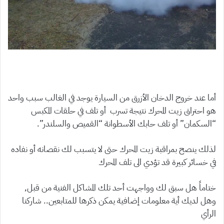
أما عند خروج الدخان الأزرق من السيارة يوجد في الغالب سبب واحد
هو احتراق زيت المحرك نتيجة تسرب أو تلف في حلقات المكبس
“السكمان” أو تلف حابك الأسطوانة “القميص والسلندر”.
لذلك ينصح بمراقبة زيت المحرك حتى لا يتسبب لك نقصانه أو نفاده
في خسائر كبيرة قد تؤدي الى تلف المحرك
ختاماً هل سبق لك وواجهت أحد تلك المشاكل الفنية من قبل,
وهل لديك أية معلومات إضافية يمكن ذكرها للمتابعين.. شاركنا
الرأي